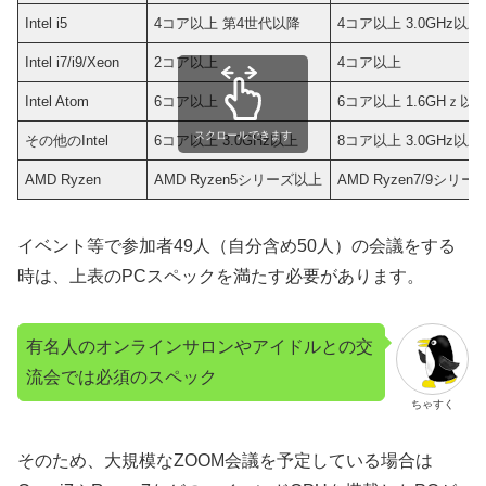
Intel i5
4コア以上 第4世代以降
4コア以上 3.0GHz以
Intel i7/i9/Xeon
2コア以上
4コア以上
Intel Atom
6コア以上
6コア以上 1.6GHｚ
スクロールできます
その他のIntel
6コア以上 3.0GHz以上
8コア以上 3.0GHz以
AMD Ryzen
AMD Ryzen5シリーズ以上
AMD Ryzen7/9シリー
イベント等で参加者49人（自分含め50人）の会議をする
時は、上表のPCスペックを満たす必要があります。
有名人のオンラインサロンやアイドルとの交
流会では必須のスペック
ちゃすく
そのため、大規模なZOOM会議を予定している場合は