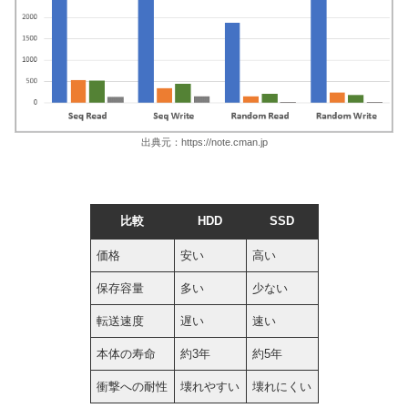
出典元：https://note.cman.jp
比較
HDD
SSD
価格
安い
高い
保存容量
多い
少ない
転送速度
遅い
速い
本体の寿命
約3年
約5年
衝撃への耐性
壊れやすい
壊れにくい