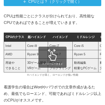
CPUとは？（クリックで開く）
CPUは性能ごとにクラスが分けられており、高性能な
CPUであればできることが増えていきます。
CPUのクラス
超ハイエンド
ハイエンド
ミドルレンジ
ロ
Intel
Core i9
Core i7
Core i5
Cor
AMD
Ryzen 9
Ryzen 7
Ryzen 5
Ryz
用途や
3Dゲーム開発
PCゲーム
動画編集
動
スクロールできます
できること
VRゲーム
プログラミング
軽量なPCゲーム
文
※ハイエンドが高く、ローエンドが低い性能
看護学生の場合はWordやパワポでの文章作成があるた
め、最低でもローエンド、可能であればミドルレンジ以上
のCPUがオススメです。