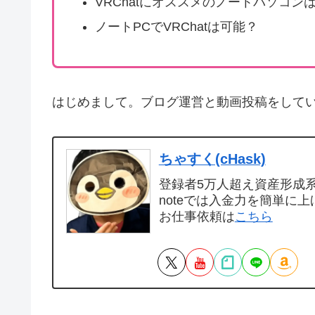
VRChatにオススメのノートパソコン
ノートPCでVRChatは可能？
はじめまして。ブログ運営と動画投稿をして
ちゃすく(cHask)
登録者5万人超え資産形成系Y
noteでは入金力を簡単に上
お仕事依頼は
こちら