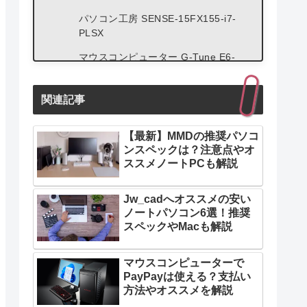
パソコン工房 SENSE-15FX155-i7-
PLSX
マウスコンピューター G-Tune E6-
A7G70BK-A
パソコン工房 LEVEL-17WG181-i7-
関連記事
VLSX
VRChat用おすすめノートパソコンの
【最新】MMDの推奨パソコ
選び方3選
ンスペックは？注意点やオ
ススメノートPCも解説
選び方1：VRゴーグルの前にVR対応
パソコンか確認
Jw_cadへオススメの安い
選び方2：人気ワールドはハイスペッ
ノートパソコン6選！推奨
クパソコン推奨
スペックやMacも解説
選び方3：デスクトップモードはVR
機器不要
マウスコンピューターで
PayPayは使える？支払い
方法やオススメを解説