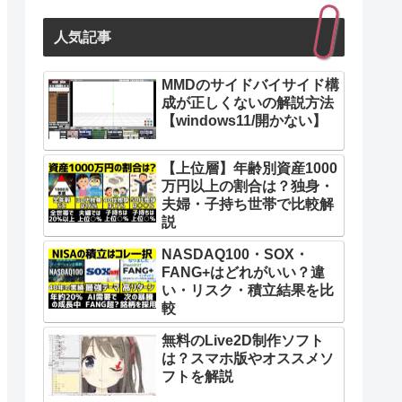
人気記事
MMDのサイドバイサイド構
成が正しくないの解説方法
【windows11/開かない】
【上位層】年齢別資産1000
万円以上の割合は？独身・
夫婦・子持ち世帯で比較解
説
NASDAQ100・SOX・
FANG+はどれがいい？違
い・リスク・積立結果を比
較
無料のLive2D制作ソフト
は？スマホ版やオススメソ
フトを解説