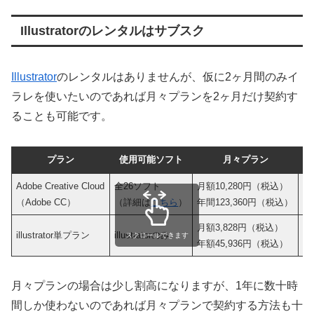
Illustratorのレンタルはサブスク
Illustrator
のレンタルはありませんが、仮に2ヶ月間のみイ
ラレを使いたいのであれば月々プランを2ヶ月だけ契約す
ることも可能です。
プラン
使用可能ソフト
月々プラン
年
Adobe Creative Cloud
全26ソフト
月額10,280円（税込）
月
（Adobe CC）
（詳細は
こちら
）
年間123,360円（税込）
年
月額3,828円（税込）
月
illustrator単プラン
illustratorのみ
スクロールできます
年額45,936円（税込）
年
月々プランの場合は少し割高になりますが、1年に数十時
間しか使わないのであれば月々プランで契約する方法も十