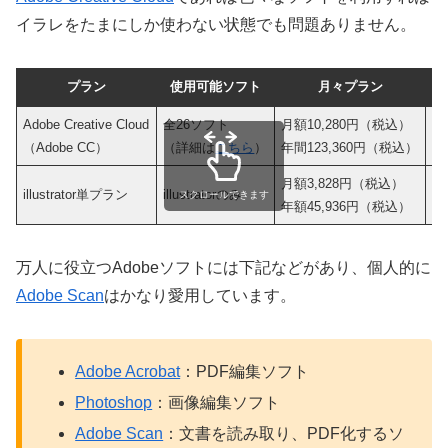
イラレをたまにしか使わない状態でも問題ありません。
プラン
使用可能ソフト
月々プラン
年
Adobe Creative Cloud
全26ソフト
月額10,280円（税込）
月
（Adobe CC）
（詳細は
こちら
）
年間123,360円（税込）
年
月額3,828円（税込）
月
illustrator単プラン
illustratorのみ
スクロールできます
年額45,936円（税込）
年
万人に役立つAdobeソフトには下記などがあり、個人的に
Adobe Scan
はかなり愛用しています。
Adobe Acrobat
：PDF編集ソフト
Photoshop
：画像編集ソフト
Adobe Scan
：文書を読み取り、PDF化するソ