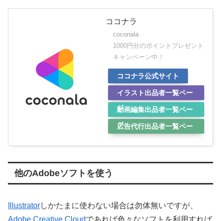
ココナラ
coconala
1000円分のポイントプレゼント
キャンペーン中！
ココナラ公式サイト
イラスト出品者一覧ペー
ジ
動画編集出品者一覧ペー
ジ
広告代行出品者一覧ペー
ジ
他のAdobeソフトを使う
Illustrator
しかたまに使わない場合は勿体無いですが、
Adobe Creative Cloud
であれば色々なソフトを利用すれば