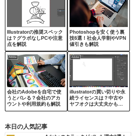
Illustratorの推奨スペック
Photoshopを安く使う裏
は？グラボなしPCや注意
技6選！社会人学割やVPN
点を解説
値引きも解説
Adobe
Adobe
会社のAdobeを自宅で使
illustratorの買い切りや永
うとバレる？会社のアカ
続ライセンスは？中古や
ウントや利用規約も解説
ヤフオクは大丈夫かも解
説
本日の人気記事