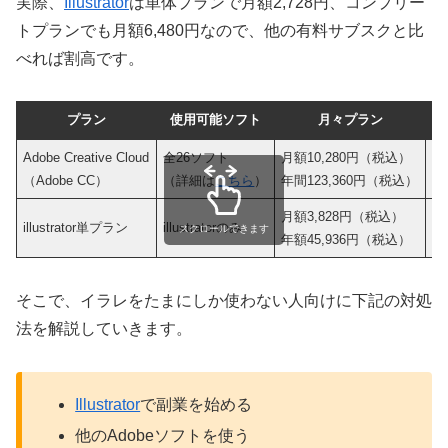
実際、
Illustrator
は単体プランで月額2,728円、コンプリー
トプランでも月額6,480円なので、他の有料サブスクと比
べれば割高です。
プラン
使用可能ソフト
月々プラン
年
Adobe Creative Cloud
全26ソフト
月額10,280円（税込）
月
（Adobe CC）
（詳細は
こちら
）
年間123,360円（税込）
年
月額3,828円（税込）
月
illustrator単プラン
illustratorのみ
スクロールできます
年額45,936円（税込）
年
そこで、イラレをたまにしか使わない人向けに下記の対処
法を解説していきます。
Illustrator
で副業を始める
他のAdobeソフトを使う