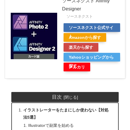
ソースネクスト Affinity
Designer
ソースネクスト
ソースネクスト公式サイ
ト
Amazonから探す
楽天から探す
Yahooショッピングから
探す
メルカリ
目次
イラストレーターをたまにしか使わない【対処
法5選】
Illustratorで副業を始める