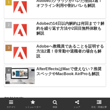
Adobeのクラックがバレた理由3選！
オフライン利用や割れバレも解説
Adobeの14日以内解約は何回まで？解
約を繰り返す方法や2回目無料体験も
解説
Adobeへ教職員であることを証明する
方法2選！非常勤や退職者の場合も解
説
AfterEffectsはMacで使えない？推奨
スペックやMacBook Air/Proも解説
新着記事
iPhoneの写真がパソコンで一部しか取
カテゴリ
シミュレーター
検索
シェア
目次・関連記事