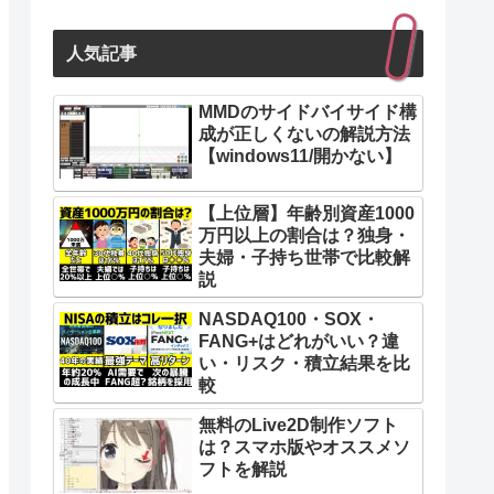
人気記事
MMDのサイドバイサイド構
成が正しくないの解説方法
【windows11/開かない】
【上位層】年齢別資産1000
万円以上の割合は？独身・
夫婦・子持ち世帯で比較解
説
NASDAQ100・SOX・
FANG+はどれがいい？違
い・リスク・積立結果を比
較
無料のLive2D制作ソフト
は？スマホ版やオススメソ
フトを解説