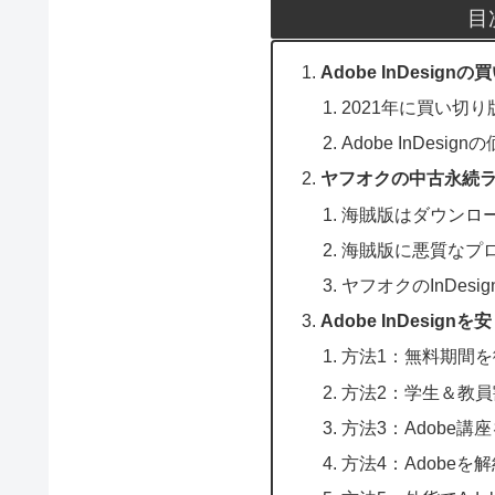
目
Adobe InDesi
2021年に買い切り版
Adobe InDesi
ヤフオクの中古永続ライ
海賊版はダウンロ
海賊版に悪質なプ
ヤフオクのInDes
Adobe InDesig
方法1：無料期間
方法2：学生＆教
方法3：Adobe講
方法4：Adobeを