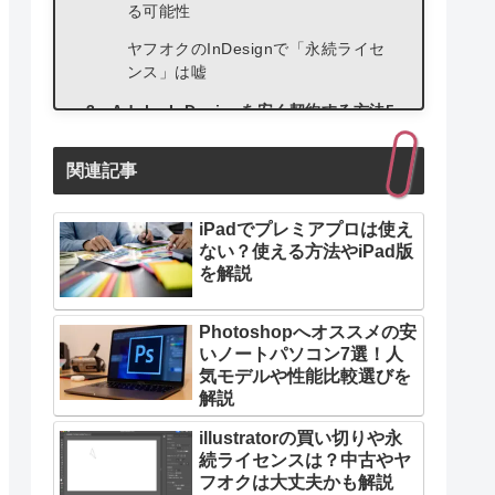
る可能性
ヤフオクのInDesignで「永続ライセ
ンス」は嘘
Adobe InDesignを安く契約する方法5
選
関連記事
方法1：無料期間を徹底して利用
方法2：学生＆教員割引を使う
iPadでプレミアプロは使え
方法3：Adobe講座を受ける
ない？使える方法やiPad版
を解説
方法4：Adobeを解約するフリ
方法5：外貨でAdobeと契約
Photoshopへオススメの安
いノートパソコン7選！人
気モデルや性能比較選びを
解説
illustratorの買い切りや永
続ライセンスは？中古やヤ
フオクは大丈夫かも解説