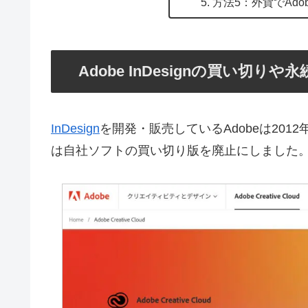
方法5：外貨でAdo
Adobe InDesignの買い切り
InDesign
を開発・販売しているAdobeは201
は自社ソフトの買い切り版を廃止にしました