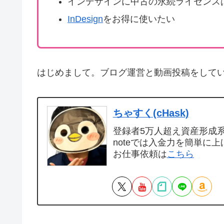
インデザインに中古の永続ライセンス
InDesign
をお得に使いたい
はじめまして。ブログ運営と動画投稿をして
ちゃすく(cHask)
登録者5万人超え資産形成系Y
noteでは入金力を簡単に上
お仕事依頼は
こちら