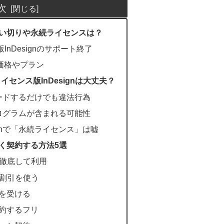
次
gnの買い切りや永続ライセンスは？
InDesignのサポート終了
gnの価格やプラン
センス版InDesignは大丈夫？
ードするだけでも違法行為
ログラムが含まれる可能性
ignで「永続ライセンス」は嘘
nを安く契約する方法5選
を徹底して利用
員割引を使う
座を受ける
解約するフリ