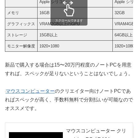
Apple シリコン
Apple シリ
メモリ
16GB
32GB
スクロールできます
グラフィックス
VRAM2GB以上のGPU
VRAM4GB
ストレージ
15GB以上
64GB以上
モニター解像度
1920×1080
1920×10
新品で購入する場合は15〜20万円程度のノートPCを用意
すれば、スペックが足りないということはないでしょう。
マウスコンピューター
のクリエイター向けノートPCであ
ればスペックが高く、手数料無料で分割払いが可能なので
オススメです。
マウスコンピューター クリ