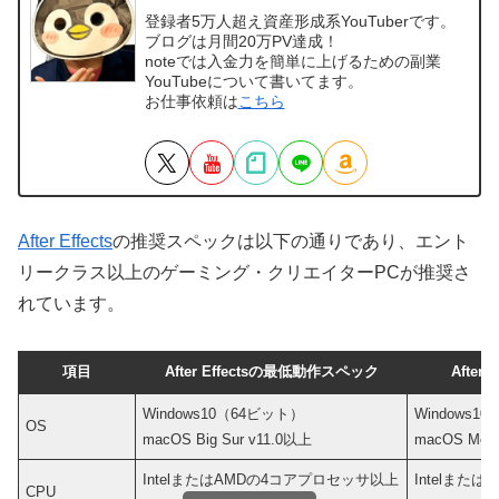
登録者5万人超え資産形成系YouTuberです。
ブログは月間20万PV達成！
noteでは入金力を簡単に上げるための副業
YouTubeについて書いてます。
お仕事依頼は
こちら
After Effects
の推奨スペックは以下の通りであり、エント
リークラス以上のゲーミング・クリエイターPCが推奨さ
れています。
項目
After Effectsの最低動作スペック
After
Windows10（64ビット）
Windows1
OS
macOS Big Sur v11.0以上
macOS Mont
IntelまたはAMDの4コアプロセッサ以上
Intelまた
CPU