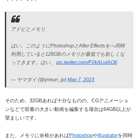
アドビとメモリ
はい。このようにPhotoshopとAfter Effectsをへ同時
利用していると128GBのメモリが最低でも欲しくな
ってきます。はい。
pic.twitter.com/P2kALutAO6
— ヤマダイ (@ymrun_jp)
May 7, 2023
そのため、32GBあれば十分なものの、CGアニメーショ
ンなどで容量の大きい動画を編集する場合は64GB以上が
望ましいです。
また、メモリに余裕があれば
Photoshop
や
Illustrator
を同時