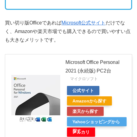
買い切り版Officeであれば
Microsoft公式サイト
だけでな
く、Amazonや楽天市場でも購入できるので買いやすい点
も大きなメリットです。
Microsoft Office Personal
2021 (永続版) PC2台
マイクロソフト
公式サイト
Amazonから探す
楽天から探す
Yahooショッピングから
探す
メルカリ