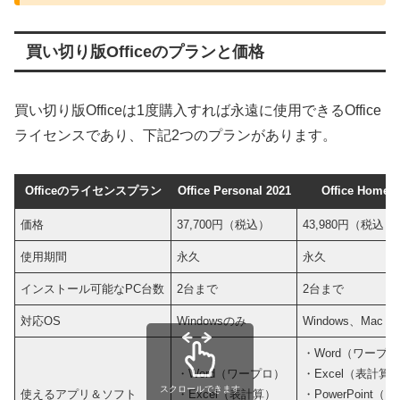
買い切り版Officeのプランと価格
買い切り版Officeは1度購入すれば永遠に使用できるOffice
ライセンスであり、下記2つのプランがあります。
Officeのライセンスプラン
Office Personal 2021
Office Home &
価格
37,700円（税込）
43,980円（税込）
使用期間
永久
永久
インストール可能なPC台数
2台まで
2台まで
対応OS
Windowsのみ
Windows、Mac
・Word（ワープ
・Word（ワープロ）
・Excel（表計算
スクロールできます
使えるアプリ＆ソフト
・Excel（表計算）
・PowerPoin