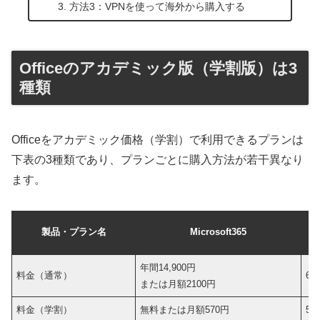
方法3：VPNを使って海外から購入する
Officeのアカデミック版（学割版）は3
種類
Officeをアカデミック価格（学割）で利用できるプランは
下表の3種類であり、プランごとに購入方法が若干異なり
ます。
製品・プラン名
Microsoft365
年間14,900円
料金（通常）
6
または月額2100円
料金（学割）
無料または月額570円
5