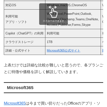
対応OS
Windows,macOS,ChromeOS
Wi
Word,Excel,PowerPoint,Outlook,
利用可能
Wor
Defender,Clipchamp,Teams,OneNote,
スクロールできます
アプリ・ソフト
On
Access,Publisher,Forms,Skype
Copilot（ChatGPT）の利用
利用可能
利
クラウドストレージ
1TB
な
詳細・公式サイト
Microsoft365公式サイト
販
上表だけでは詳細な比較が難しいと思うので、各プランご
とに特徴や価格を詳しく解説していきます。
Microsoft365
Microsoft365
は今まで買い切りだったOfficeのアプリ・ソ