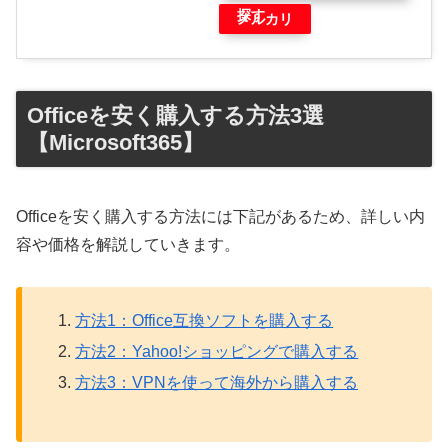
探す
メルカリ
Officeを安く購入する方法3選
【Microsoft365】
Officeを安く購入する方法には下記があるため、詳しい内
容や価格を解説していきます。
方法1：Office互換ソフトを購入する
方法2：Yahoo!ショッピングで購入する
方法3：VPNを使って海外から購入する