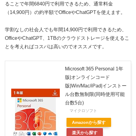
ることで年間6840円で利用できるため、通常料金
（14,900円）の約半額でOfficeやChatGPTを使えます。
学割なしの社会人でも年間14,900円で利用できるため、
OfficeやChatGPT、1TBのクラウドストレージを使えるこ
とを考えればコスパは高いのでオススメです。
Microsoft 365 Personal 1年
版|オンラインコード
版|Win/Mac/iPad|インストー
ル台数無制限(同時使用可能
台数5台)
マイクロソフト
Amazonから探す
楽天から探す