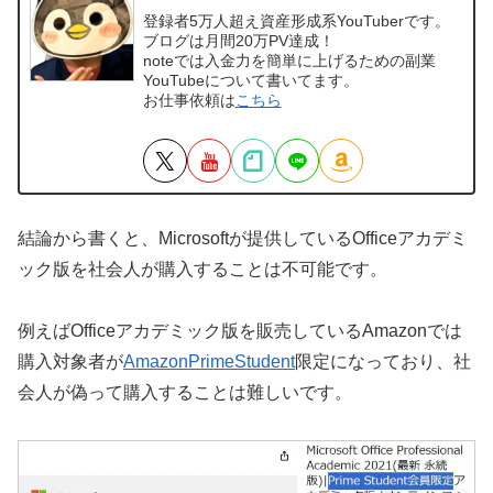
登録者5万人超え資産形成系YouTuberです。
ブログは月間20万PV達成！
noteでは入金力を簡単に上げるための副業
YouTubeについて書いてます。
お仕事依頼は
こちら
結論から書くと、Microsoftが提供しているOfficeアカデミ
ック版を社会人が購入することは不可能です。
例えばOfficeアカデミック版を販売しているAmazonでは
購入対象者が
AmazonPrimeStudent
限定になっており、社
会人が偽って購入することは難しいです。