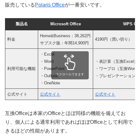
販売している
Polaris Office
が一番安いです。
製品名
Microsoft Office
WPS Off
Home&Business：38,262円
料金
4190円（買い切り）
サブスク版：年間14,900円
・Excel
・Word
・表計算（互換Excel）
利用可能な機能
・PowerPoint
・ワープロ（互換Word
スクロールできます
・Outlook
・プレゼンテーション（互換
・OneNote
公式サイト
公式サイト
公式サイト
互換Officeは本家のOfficeとほぼ同様の機能を備えてお
り、個人による通常利用であればほぼOfficeとして利用で
きるほどの性能があります。