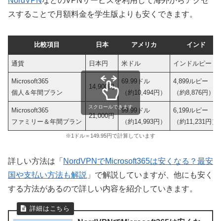
NordVPN
などのVPNサービスを利用して海外からアクセ
スすることで月額料金を学生版よりも安くできます。
比較項目
日本
アメリカ
インド
通貨
日本円
米ドル
インドルピー
Microsoft365
69.99ドル
4,899ルピー
14,900円
個人＆年間プラン
（約10,494円）
（約8,876円）
スクロールできます
Microsoft365
99.99ドル
6,199ルピー
21,000円
ファミリー＆年間プラン
（約14,993円）
（約11,231円）
※1ドル＝149.95円で計算しています
詳しい方法は「
NordVPNでMicrosoft365は安くなる？最安
国や支払い方法も解説
」で解説していますが、他にも安く
する方法があるので詳しい内容を紹介していきます。