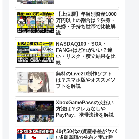
【上位層】年齢別資産1000
万円以上の割合は？独身・
夫婦・子持ち世帯で比較解
説
NASDAQ100・SOX・
FANG+はどれがいい？違
い・リスク・積立結果を比
較
無料のLive2D制作ソフト
は？スマホ版やオススメソ
フトを解説
XboxGamePassの支払い
方法は？クレカなしや
PayPay、携帯決済を解説
40代50代の資産格差がヤバ
い⁉︎資産額の分布と実は勝