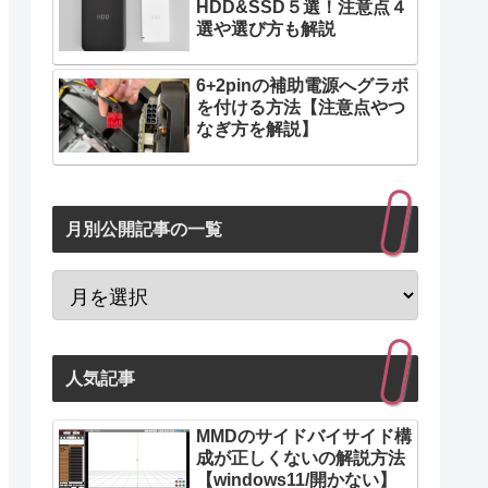
HDD&SSD５選！注意点４
選や選び方も解説
6+2pinの補助電源へグラボ
を付ける方法【注意点やつ
なぎ方を解説】
月別公開記事の一覧
人気記事
MMDのサイドバイサイド構
成が正しくないの解説方法
【windows11/開かない】