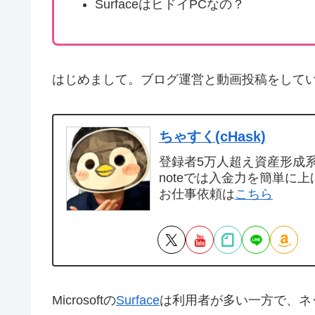
SurfaceはヒドイPCなの？
はじめまして。ブログ運営と動画投稿をして
ちゃすく(cHask)
登録者5万人超え資産形成系Y
noteでは入金力を簡単に上
お仕事依頼は
こちら
Microsoftの
Surface
は利用者が多い一方で、ネット