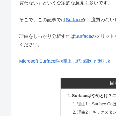
買わない」という否定的な意見も多いです。
そこで、この記事では
Surface
が二度買わない
理由をしっかり分析すれば
Surface
のメリット
ください。
Microsoft Surface蜈ｬ蠑上し繧､繝医ｒ隕九ｋ
目
Surfaceはやめとけ
理由1：Surface 
理由2：キックスタ