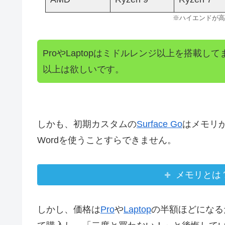
※ハイエンドが高
ProやLaptopはミドルレンジ以上を搭載して
以上は欲しいです。
しかも、初期カスタムの
Surface Go
はメモリ
Wordを使うことすらできません。
メモリとは
しかし、価格は
Pro
や
Laptop
の半額ほどになる