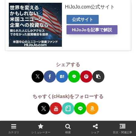
HiJoJo.com公式サイト
公式サイト
HiJoJoを記事で解説
シェアする
ちゃすく(cHask)をフォローする
ちゃすく(cHask)
カテゴリ
シミュレーター
検索
シェア
目次・関連記事