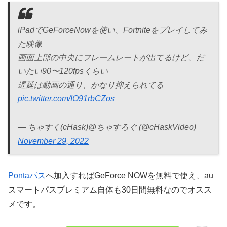
iPadでGeForceNowを使い、Fortniteをプレイしてみ
た映像
画面上部の中央にフレームレートが出てるけど、だ
いたい90〜120fpsくらい
遅延は動画の通り、かなり抑えられてる
pic.twitter.com/IO91rbCZos
— ちゃすく(cHask)@ちゃすろぐ (@cHaskVideo)
November 29, 2022
Pontaパス
へ加入すればGeForce NOWを無料で使え、au
スマートパスプレミアム自体も30日間無料なのでオスス
メです。