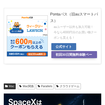
Pontaパス（旧auスマートパ
ス）
auユーザー以外も加入可能！
今なら4000円分のお買い物クー
ポンも貰える！
公式サイト
初回30日間無料体験ペー
ジ
Mac
Mac関係
Parallels
クラウドゲーム