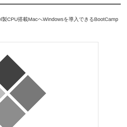
l製CPU搭載MacへWindowsを導入できるBootCamp