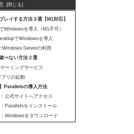
次
Eをプレイする方法３選【M1対応】
pでWindowsを導入（M1不可）
 DesktopでWindowsを導入
 Windows Serverの利用
Eが遊べない方法２選
ドゲーミングサービス
eアプリの起動
】Parallelsの導入方法
入方法1：公式サイトへアクセス
法2：Parallelsをインストール
方法3：Windowsをダウンロード