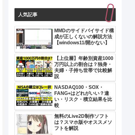
人気記事
MMDのサイドバイサイド構
成が正しくないの解説方法
【windows11/開かない】
【上位層】年齢別資産1000
万円以上の割合は？独身・
夫婦・子持ち世帯で比較解
説
NASDAQ100・SOX・
FANG+はどれがいい？違
い・リスク・積立結果を比
較
無料のLive2D制作ソフト
は？スマホ版やオススメソ
フトを解説