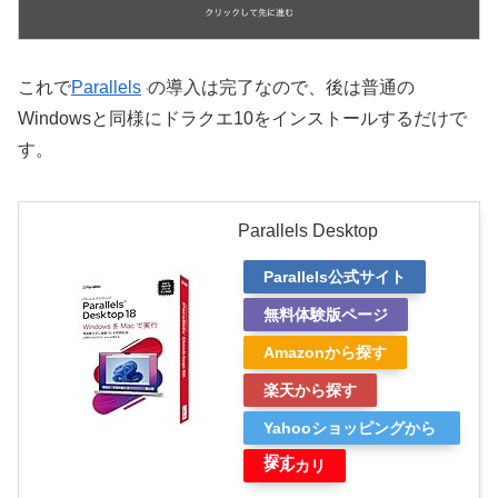
これで
Parallels
の導入は完了なので、後は普通の
Windowsと同様にドラクエ10をインストールするだけで
す。
Parallels Desktop
Parallels公式サイト
無料体験版ページ
Amazonから探す
楽天から探す
Yahooショッピングから
探す
メルカリ