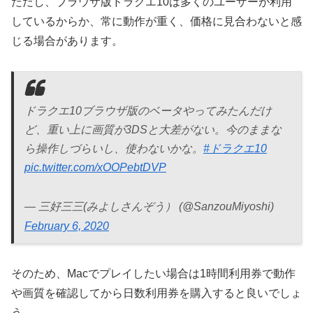
ただし、ブラウザ版ドラクエ10は多くのユーザーが利用
しているからか、常に動作が重く、価格に見合わないと感
じる場合があります。
ドラクエ10ブラウザ版のベータやってみたんだけ
ど、重い上に画質が3DSと大差がない。今のままな
ら操作しづらいし、使わないかな。
#ドラクエ10
pic.twitter.com/xOOPebtDVP
— 三好三三(みよしさんぞう） (@SanzouMiyoshi)
February 6, 2020
そのため、Macでプレイしたい場合は1時間利用券で動作
や画質を確認してから日数利用券を購入すると良いでしょ
う。