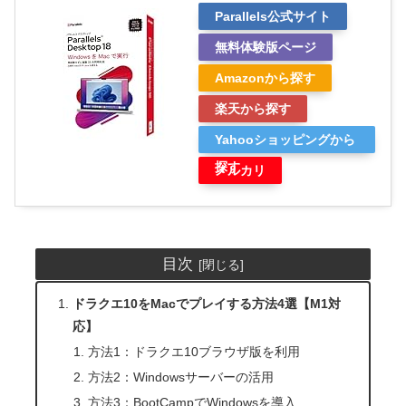
Parallels公式サイト
無料体験版ページ
Amazonから探す
楽天から探す
Yahooショッピングから
探す
メルカリ
目次
ドラクエ10をMacでプレイする方法4選【M1対
応】
方法1：ドラクエ10ブラウザ版を利用
方法2：Windowsサーバーの活用
方法3：BootCampでWindowsを導入