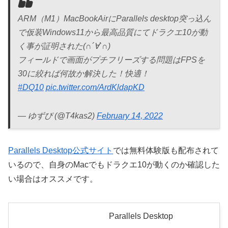
ARM（M1）MacBookAirにParallels desktop突っ込ん
で仮装Windows11から最高品質にてドラクエ10が動
く事が証明された(∩´∀`∩)
フィールドで画面がプチフリーズする問題はFPSを
30に絞れば何故か解決した！快適！
#DQ10
pic.twitter.com/ArdKldapKD
— ゆずぴ (@T4kas2)
February 14, 2022
Parallels Desktop公式サイト
では無料体験版も配布されて
いるので、自身のMacでもドラクエ10が動くのか確認した
い場合はオススメです。
Parallels Desktop