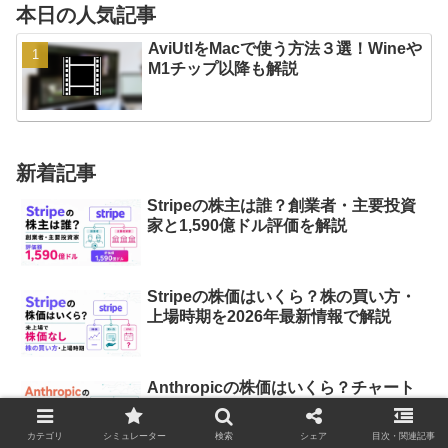
本日の人気記事
AviUtlをMacで使う方法３選！Wineや
M1チップ以降も解説
新着記事
Stripeの株主は誰？創業者・主要投資
家と1,590億ドル評価を解説
Stripeの株価はいくら？株の買い方・
上場時期を2026年最新情報で解説
Anthropicの株価はいくら？チャート
がない理由とIPO後の予想
カテゴリ
シミュレーター
検索
シェア
目次・関連記事