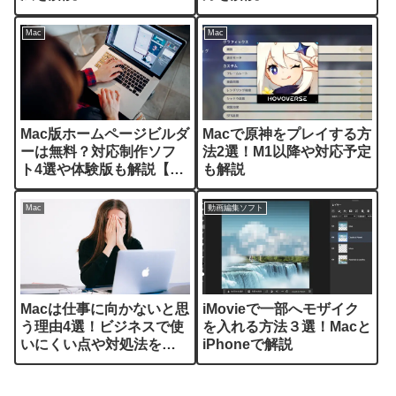
Mac
Mac
Mac版ホームページビルダ
Macで原神をプレイする方
ーは無料？対応制作ソフ
法2選！M1以降や対応予定
ト4選や体験版も解説【買
も解説
い切り】
Mac
動画編集ソフト
Macは仕事に向かないと思
iMovieで一部へモザイク
う理由4選！ビジネスで使
を入れる方法３選！Macと
いにくい点や対処法を解
iPhoneで解説
説