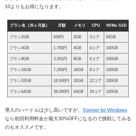
10よりもお得になります。
プラン名（36ヶ月版）
月額
メモリ
CPU
NVMe SSD
プラン2GB
830円
2GB
3コア
50GB
プラン4GB
1,700円
4GB
4コア
100GB
プラン8GB
3,201円
8GB
6コア
100GB
プラン16GB
7,200円
16GB
8コア
100GB
プラン32GB
18,500円
32GB
12コア
100GB
プラン64GB
38,000円
64GB
24コア
100GB
導入のハードルは少し高いですが、
Xserver for Windows
なら初回利用料金が最大30%OFFになるので挑戦してみる
のもオススメです。