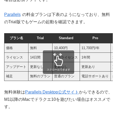
Parallels
の料金プランは下表のようになっており、無料
のTrial版でもゲームの起動を確認できます。
プラン名
Trial
Standard
Pro
価格
無料
10,400円
11,700円/年
14
ライセンス
14日間
永続ライセンス
1年間
1
アップデート
更新なし
更新なし
更新あり
更
スクロールできます
補足
無料のプラン
普通のプラン
電話サポートあり
企
無料体験は
Parallels Desktop公式サイト
からできるので、
M1以降のMacでドラクエ10を遊びたい場合はオススメで
す。