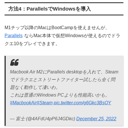
方法4：ParallelsでWindowsを導入
M1チップ以降のMacはBootCampを使えませんが、
Parallels
ならMac本体で仮想Windowsが使えるのでドラ
クエ10をプレイできます。
Macbook Air M2にParallels desktopを入れて、Steam
でドラクエとストリートファイター試したら全く問
題なく動作して凄いわ。
これは普通のWindows PCよりも性能高いかも。
#MacbookAir
#Steam
pic.twitter.com/g6Gkc3BsOY
— 富士 (@4AFdU4pP6J4GDkc)
December 25, 2022