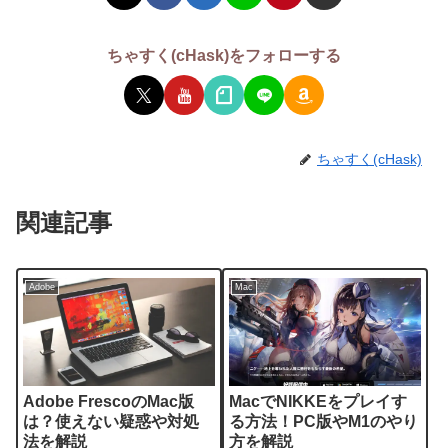
ちゃすく(cHask)をフォローする
ちゃすく(cHask)
関連記事
Adobe
Mac
Adobe FrescoのMac版
MacでNIKKEをプレイす
は？使えない疑惑や対処
る方法！PC版やM1のやり
法を解説
方を解説