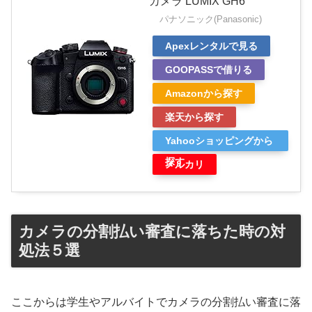
カメラ LUMIX GH6
パナソニック(Panasonic)
Apexレンタルで見る
GOOPASSで借りる
Amazonから探す
楽天から探す
Yahooショッピングから
探す
メルカリ
カメラの分割払い審査に落ちた時の対
処法５選
ここからは学生やアルバイトでカメラの分割払い審査に落