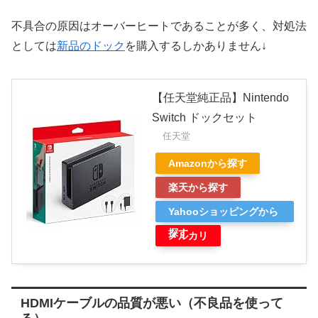
不具合の原因はオーバーヒートであることが多く、対処法
としては
新品のドック
を購入するしかありません↓
【任天堂純正品】Nintendo
Switch ドックセット
任天堂
Amazonから探す
楽天から探す
Yahooショッピングから
探す
メルカリ
HDMIケーブルの品質が悪い（不良品を使って