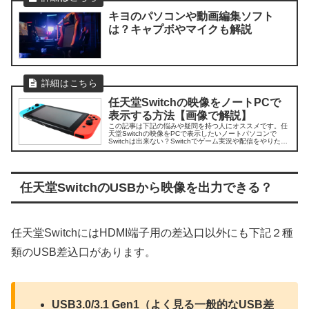
キヨのパソコンや動画編集ソフト
は？キャプボやマイクも解説
任天堂Switchの映像をノートPCで
表示する方法【画像で解説】
この記事は下記の悩みや疑問を持つ人にオススメです。任
天堂Switchの映像をPCで表示したいノートパソコンで
Switchは出来ない？Switchでゲーム実況や配信をやりた
い！初めまして。ブログ運営と動画投稿をしているちゃす
くです。この記事で...
任天堂SwitchのUSBから映像を出力できる？
任天堂SwitchにはHDMI端子用の差込口以外にも下記２種
類のUSB差込口があります。
USB3.0/3.1 Gen1（よく見る一般的なUSB差