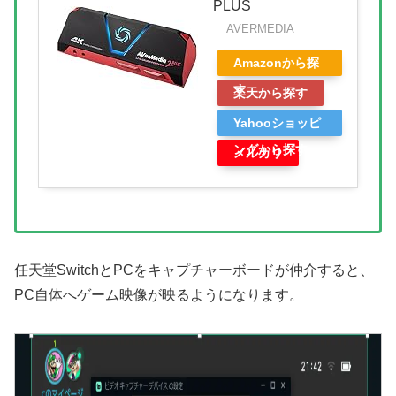
PLUS
AVERMEDIA
Amazonから探
す
楽天から探す
Yahooショッピ
ングから探す
メルカリ
任天堂SwitchとPCをキャプチャーボードが仲介すると、
PC自体へゲーム映像が映るようになります。