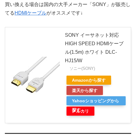
買い換える場合は国内の大手メーカー「SONY」が販売し
てる
HDMIケーブル
がオススメです↓
SONY イーサネット対応
HIGH SPEED HDMIケーブ
ル(1.5m) ホワイト DLC-
HJ15/W
ソニー(SONY)
Amazonから探す
楽天から探す
Yahooショッピングから
探す
メルカリ