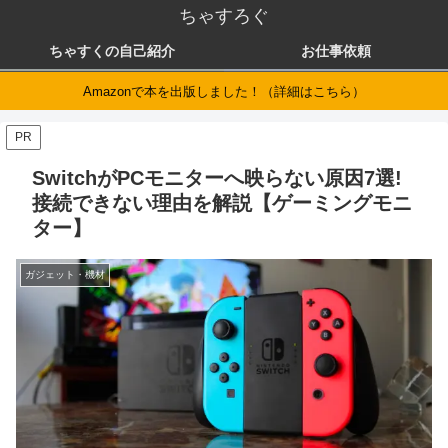
ちゃすろぐ
ちゃすくの自己紹介
お仕事依頼
Amazonで本を出版しました！（詳細はこちら）
PR
SwitchがPCモニターへ映らない原因7選!
接続できない理由を解説【ゲーミングモニ
ター】
ガジェット・機材