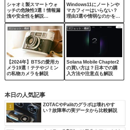
シャオミ製スマートウォ
Windows11にノートンや
ッチの危険性3選！情報漏
マカフィーはいらない？
洩や安全性を解説
理由3選や情弱なのかを解
【Xiaomi】
説
ガジェット・機材
ガジェット・機材
【2024年】BTSの愛用カ
Solana Mobile Chapter2
メラ19選！テテやジミン
の買い方は？日本での購
の私物カメラを解説
入方法や注意点も解説
本日の人気記事
ZOTACやPalitのグラボは壊れやす
い？故障率の実データから比較解説