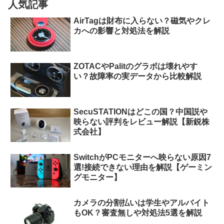
人気記事
AirTagは財布に入らない？磁気やクレ
カへの影響と対処法を解説
ZOTACやPalitのグラボは壊れやす
い？故障率の実データから比較解説
SecuSTATIONはどこの国？中国説や
映らない評判をレビュー解説【新鋭株
式会社】
SwitchがPCモニターへ映らない原因7
選!接続できない理由を解説【ゲーミン
グモニター】
カメラの分割払いは学生やアルバイト
もOK？審査無しや対処法5選を解説