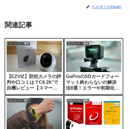
ちゃすく(cHask)
関連記事
ガジェット・機材
ガジェット・機材
【EZVIZ】防犯カメラの評
GoProのSDカードフォー
判や口コミは？C6 2K⁺で
マット終わらないの解決
自機レビュー【スマート
法8選！エラーや初期化も
ホームカメラ】
解説
ガジェット・機材
ガジェット・機材