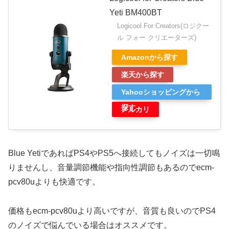
Yeti BM400BT
Logicool For Creators(ロジクー
ル フォー クリエーターズ)
Amazonから探す
楽天から探す
Yahooショッピングから
探す
メルカリ
Blue YetiであればPS4やPS5へ接続してもノイズは一切鳴
りませんし、音量調節機能や指向性調節もあるのでecm-
pcv80uよりも快適です。
価格もecm-pcv80uより高いですが、音質も良いのでPS4
のノイズで悩んでいる場合はオススメです。