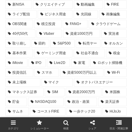
新NISA
クリエイティブ
動画編集
FIRE
ライブ配信
ビジネス用途
光回線
画像編集
OBS関連
積立投資
FANG+
クラウドゲーム
40代50代
Vtuber
資産1000万円
実況者
取り崩し
節約
S&P500
転売ヤー
オルカン
基本作業
ゲーミング用途
社会不適合
税金
iMovie
IPO
Live2D
家電
ロボット掃除機
投資信託
スマホ
資産5000万円以上
Wi-Fi
未上場株
マイク
オクトパスエナジー
マネックス証券
SIM
資産2000万円
米国株
貯金
NASDAQ100
政治・政策
楽天証券
サムネ
コーストFIRE
一歩テック20
HiJoJo
暴落対策
インフレ
老後資金
カテゴリ
シミュレーター
検索
シェア
目次・関連記事