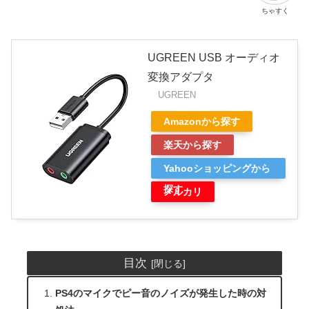
ちゃすく
UGREEN USB オーディオ
変換アダプタ
UGREEN
Amazonから探す
楽天から探す
Yahooショッピングから
探す
メルカリ
目次
PS4のマイクでピー音のノイズが発生した時の対