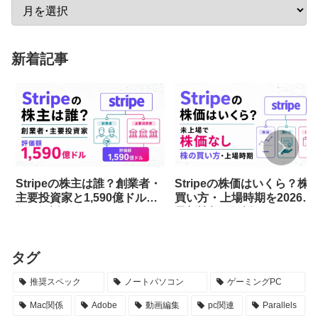
新着記事
Stripeの株主は誰？創業者・
Stripeの株価はいくら？株
主要投資家と1,590億ドル評
買い方・上場時期を2026年
価を解説
最新情報で解説
タグ
推奨スペック
ノートパソコン
ゲーミングPC
Mac関係
Adobe
動画編集
pc関連
Parallels