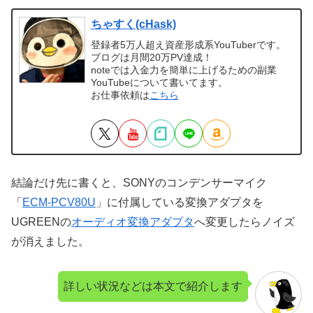
ちゃすく(cHask)
登録者5万人超え資産形成系YouTuberです。
ブログは月間20万PV達成！
noteでは入金力を簡単に上げるための副業
YouTubeについて書いてます。
お仕事依頼は
こちら
結論だけ先に書くと、SONYのコンデンサーマイク
「
ECM-PCV80U
」に付属している変換アダプタを
UGREENの
オーディオ変換アダプタ
へ変更したらノイズ
が消えました。
詳しい状況などは本文で紹介します