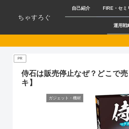
自己紹介
FIRE・セ
ちゃすろぐ
運用戦
PR
侍石は販売停止なぜ？どこで売
キ】
ガジェット・機材