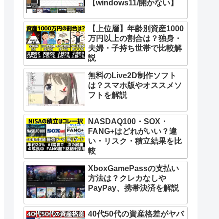
【windows11/開かない】
【上位層】年齢別資産1000
万円以上の割合は？独身・
夫婦・子持ち世帯で比較解
説
無料のLive2D制作ソフト
は？スマホ版やオススメソ
フトを解説
NASDAQ100・SOX・
FANG+はどれがいい？違
い・リスク・積立結果を比
較
XboxGamePassの支払い
方法は？クレカなしや
PayPay、携帯決済を解説
40代50代の資産格差がヤバ