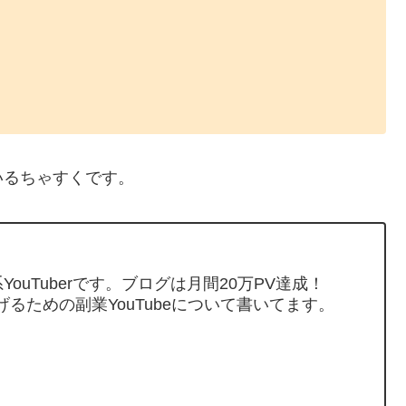
いるちゃすくです。
ouTuberです。ブログは月間20万PV達成！
げるための副業YouTubeについて書いてます。