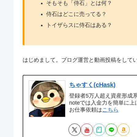
そもそも「侍石」とは何？
侍石はどこに売ってる？
トイザらスに侍石はある？
はじめまして。ブログ運営と動画投稿をして
ちゃすく(cHask)
登録者5万人超え資産形成系Y
noteでは入金力を簡単に上
お仕事依頼は
こちら