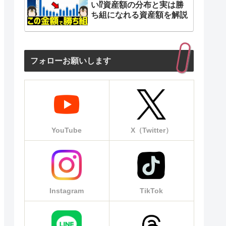
い⁉︎資産額の分布と実は勝
ち組になれる資産額を解説
フォローお願いします
YouTube
X（Twitter）
Instagram
TikTok