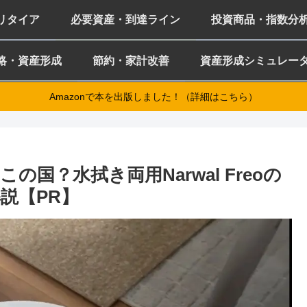
ミリタイア
必要資産・到達ライン
投資商品・指数分
略・資産形成
節約・家計改善
資産形成シミュレー
Amazonで本を出版しました！（詳細はこちら）
国？水拭き両用Narwal Freoの
説【PR】