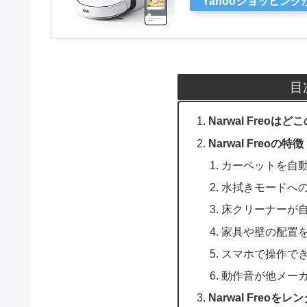
Yahooショッピン
目
Narwal Freoはど
Narwal Freo
カーペットを自
水拭きモードへ
床クリーナーが
家具や壁の配置
スマホで操作で
動作音が他メー
Narwal Freoを