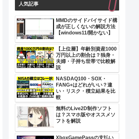
人気記事
MMDのサイドバイサイド構
成が正しくないの解説方法
【windows11/開かない】
【上位層】年齢別資産1000
万円以上の割合は？独身・
夫婦・子持ち世帯で比較解
説
NASDAQ100・SOX・
FANG+はどれがいい？違
い・リスク・積立結果を比
較
無料のLive2D制作ソフト
は？スマホ版やオススメソ
フトを解説
XboxGamePassの支払い