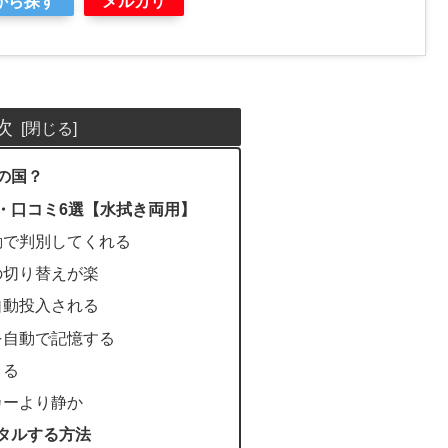
グから探す
メルカリ
次
この国？
の特徴・口コミ6選【水拭き両用】
動で判別してくれる
の切り替えが楽
自動投入される
を自動で記憶する
きる
カーより静か
レンタルする方法