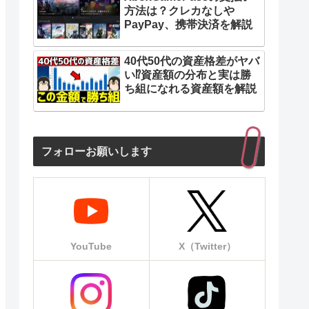
方法は？クレカなしや
PayPay、携帯決済を解説
40代50代の資産格差がヤバ
い⁉︎資産額の分布と実は勝
ち組になれる資産額を解説
フォローお願いします
YouTube
X（Twitter）