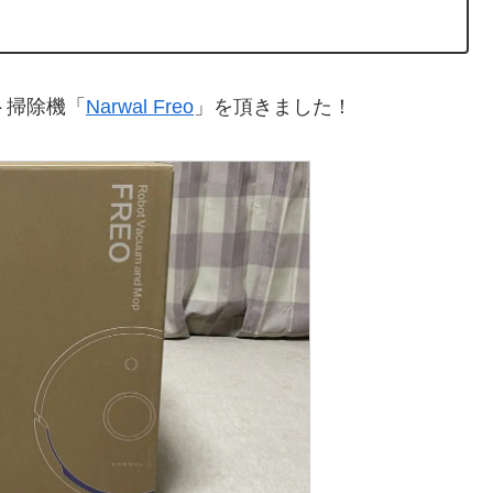
ット掃除機「
Narwal Freo
」を頂きました！