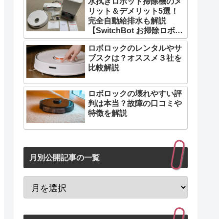
水拭きロボット掃除機のメ
リット＆デメリット5選！
完全自動給排水も解説
【SwitchBot お掃除ロボッ
トS10】【PR】
ロボロックのレンタルやサ
ブスクは？オススメ３社を
比較解説
ロボロックの壊れやすい評
判は本当？故障の口コミや
特徴を解説
月別公開記事の一覧