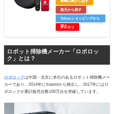
除機一覧
Amazonから探す
楽天から探す
Yahooショッピングから
探す
メルカリ
ロボット掃除機メーカー「ロボロッ
ク」とは？
ロボロック
は中国・北京に本社のあるロボット掃除機メー
カーであり、2014年にXiaomiから独立し、2017年にはロ
ボロックが累計販売台数100万台を突破しています。