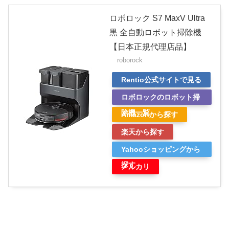
ロボロック S7 MaxV Ultra
黒 全自動ロボット掃除機
【日本正規代理店品】
roborock
Rentio公式サイトで見る
ロボロックのロボット掃
除機一覧
Amazonから探す
楽天から探す
Yahooショッピングから
探す
メルカリ