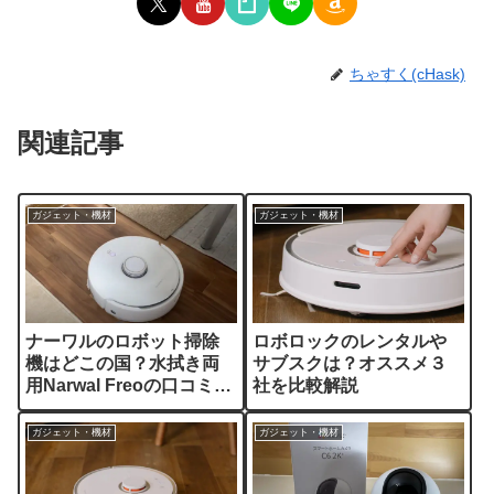
ちゃすく(cHask)
関連記事
ガジェット・機材
ガジェット・機材
ナーワルのロボット掃除
ロボロックのレンタルや
機はどこの国？水拭き両
サブスクは？オススメ３
用Narwal Freoの口コミや
社を比較解説
レンタルをレビュー解説
【PR】
ガジェット・機材
ガジェット・機材