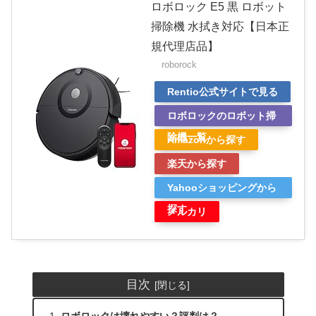
ロボロック E5 黒 ロボット
掃除機 水拭き対応【日本正
規代理店品】
roborock
Rentio公式サイトで見る
ロボロックのロボット掃
除機一覧
Amazonから探す
楽天から探す
Yahooショッピングから
探す
メルカリ
目次
ロボロックは壊れやすい？評判は？