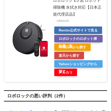
ロボロック E5 黒 ロボット
掃除機 水拭き対応【日本正
規代理店品】
roborock
Rentio公式サイトで見る
ロボロックのロボット掃
除機一覧
Amazonから探す
楽天から探す
Yahooショッピングから
探す
メルカリ
ロボロックの悪い評判（2件）