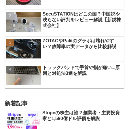
SecuSTATIONはどこの国？中国説や
映らない評判をレビュー解説【新鋭株
式会社】
ZOTACやPalitのグラボは壊れやす
い？故障率の実データから比較解説
トラックパッドで手首や指が痛い...原
因と対処法3選を解説
新着記事
Stripeの株主は誰？創業者・主要投資
家と1,590億ドル評価を解説