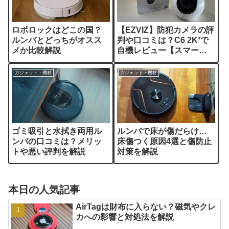
ロボロックはどこの国？
【EZVIZ】防犯カメラの評
ルンバとどっちがオスス
判や口コミは？C6 2K⁺で
メか比較解説
自機レビュー【スマート
ホームカメラ】
ガジェット・機材
ガジェット・機材
ゴミ吸引と水拭き両用ル
ルンバで床が傷だらけ…
ンバの口コミは？メリッ
床傷つく原因4選と傷防止
トや悪い評判を解説
対策を解説
本日の人気記事
AirTagは財布に入らない？磁気やクレ
カへの影響と対処法を解説