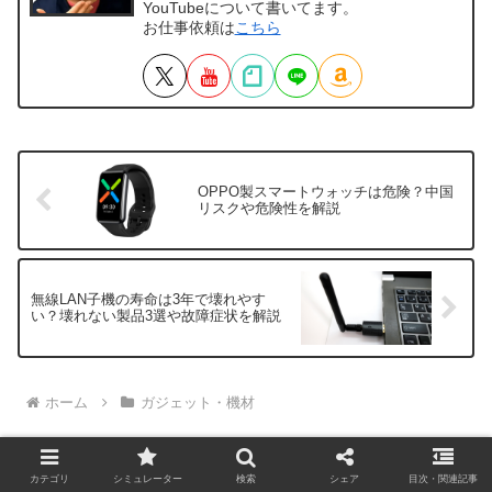
YouTubeについて書いてます。
お仕事依頼は
こちら
OPPO製スマートウォッチは危険？中国
リスクや危険性を解説
無線LAN子機の寿命は3年で壊れやす
い？壊れない製品3選や故障症状を解説
ホーム
ガジェット・機材
カテゴリ
シミュレーター
検索
シェア
目次・関連記事