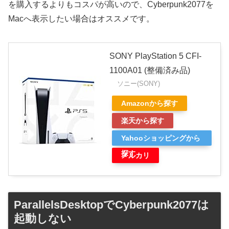
を購入するよりもコスパが高いので、Cyberpunk2077を
Macへ表示したい場合はオススメです。
SONY PlayStation 5 CFI-
1100A01 (整備済み品)
ソニー(SONY)
Amazonから探す
楽天から探す
Yahooショッピングから
探す
メルカリ
ParallelsDesktopでCyberpunk2077は
起動しない