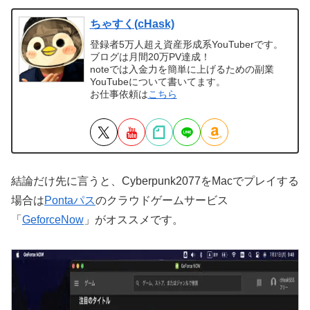
ちゃすく(cHask)
登録者5万人超え資産形成系YouTuberです。
ブログは月間20万PV達成！
noteでは入金力を簡単に上げるための副業
YouTubeについて書いてます。
お仕事依頼は
こちら
結論だけ先に言うと、Cyberpunk2077をMacでプレイする
場合は
Pontaパス
のクラウドゲームサービス
「
GeforceNow
」がオススメです。