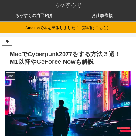
ちゃすろぐ
ちゃすくの自己紹介
お仕事依頼
Amazonで本を出版しました！（詳細はこちら）
PR
MacでCyberpunk2077をする方法３選！
M1以降やGeForce Nowも解説
Mac