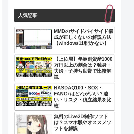
人気記事
MMDのサイドバイサイド構
成が正しくないの解説方法
【windows11/開かない】
【上位層】年齢別資産1000
万円以上の割合は？独身・
夫婦・子持ち世帯で比較解
説
NASDAQ100・SOX・
FANG+はどれがいい？違
い・リスク・積立結果を比
較
無料のLive2D制作ソフト
は？スマホ版やオススメソ
フトを解説