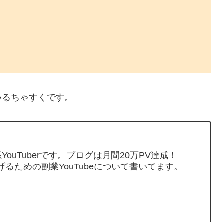
いるちゃすくです。
ouTuberです。ブログは月間20万PV達成！
げるための副業YouTubeについて書いてます。