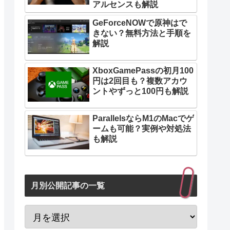
アルセンスも解説
GeForceNOWで原神はで
きない？無料方法と手順を
解説
XboxGamePassの初月100
円は2回目も？複数アカウ
ントやずっと100円も解説
ParallelsならM1のMacでゲ
ームも可能？実例や対処法
も解説
月別公開記事の一覧