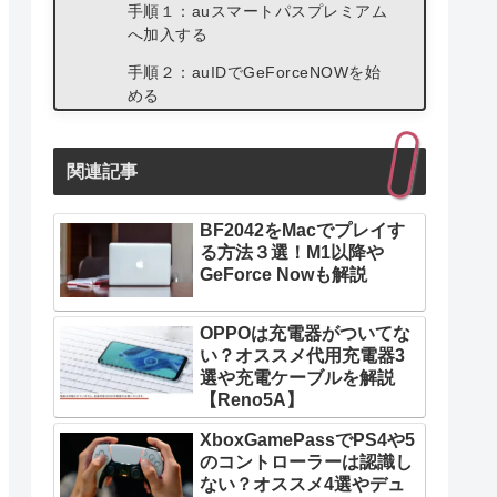
手順１：auスマートパスプレミアム
へ加入する
手順２：auIDでGeForceNOWを始
める
GeForceNOWへauIDでログインす
る方法
関連記事
【Q&A】iPhoneでGeForceNowを使
う時の疑問
BF2042をMacでプレイす
る方法３選！M1以降や
GeForce Nowも解説
OPPOは充電器がついてな
い？オススメ代用充電器3
選や充電ケーブルを解説
【Reno5A】
XboxGamePassでPS4や5
のコントローラーは認識し
ない？オススメ4選やデュ