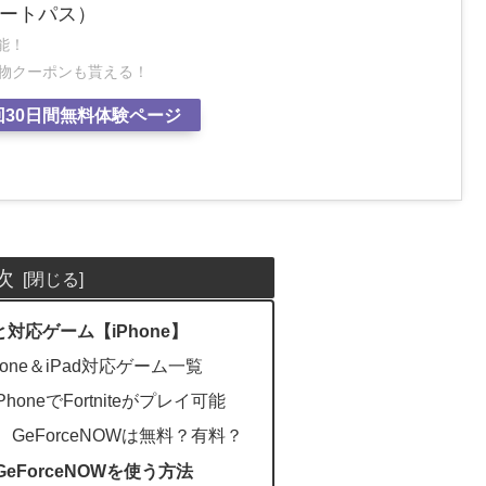
スマートパス）
能！
い物クーポンも貰える！
回30日間無料体験ページ
次
要と対応ゲーム【iPhone】
Phone＆iPad対応ゲーム一覧
PhoneでFortniteがプレイ可能
合、GeForceNOWは無料？有料？
GeForceNOWを使う方法