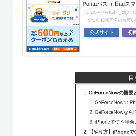
Pontaパス（旧au
auユーザー以外も加入可
今なら4000円分のお買
公式サイト
初
目
GeForceNowの概
GeForceNowのi
GeForceNowならi
iPhoneで使う場
【やり方】iPhoneで