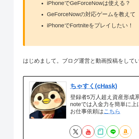
iPhoneでGeForceNowは使える？
GeForceNowの対応ゲームを教えて
iPhoneでFortniteをプレイしたい！
はじめまして。ブログ運営と動画投稿をして
ちゃすく(cHask)
登録者5万人超え資産形成系Y
noteでは入金力を簡単に上
お仕事依頼は
こちら