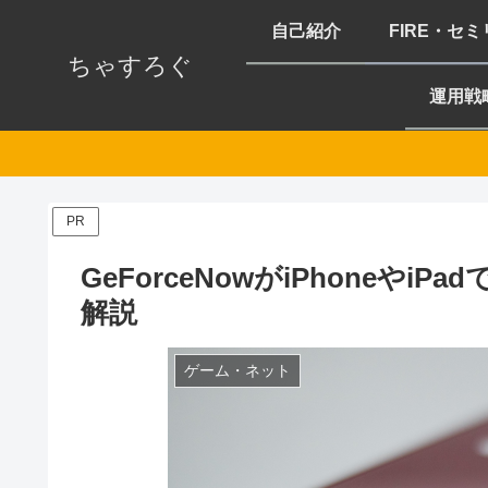
自己紹介
FIRE・セ
ちゃすろぐ
運用戦
PR
GeForceNowがiPhoneや
解説
ゲーム・ネット