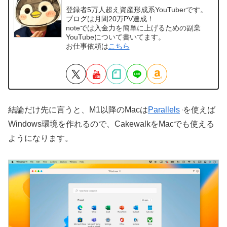
登録者5万人超え資産形成系YouTuberです。
ブログは月間20万PV達成！
noteでは入金力を簡単に上げるための副業
YouTubeについて書いてます。
お仕事依頼は
こちら
結論だけ先に言うと、M1以降のMacは
Parallels
を使えば
Windows環境を作れるので、CakewalkをMacでも使える
ようになります。