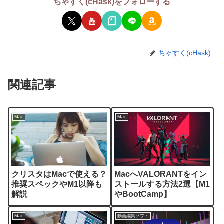
ちゃすく(cHask)をフォローする
ちゃすく(cHask)
関連記事
Mac
Mac
クリスタはMacで使える？
MacへVALORANTをイン
推奨スペックやM1以降も
ストールする方法2選【M1
解説
やBootCamp】
Mac
動画編集ソフト