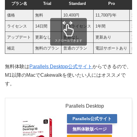
プラン名
Trial
Standard
Pro
価格
無料
10,400円
11,700円/年
14
ライセンス
14日間
永続ライセンス
1年間
1
アップデート
更新なし
更新なし
更新あり
更
スクロールできます
補足
無料のプラン
普通のプラン
電話サポートあり
企
無料体験は
Parallels Desktop公式サイト
からできるので、
M1以降のMacでCakewalkを使いたい人にはオススメで
す。
Parallels Desktop
Parallels公式サイト
無料体験版ページ