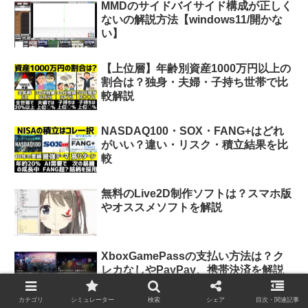
MMDのサイドバイサイド構成が正しく
ないの解説方法【windows11/開かな
い】
【上位層】年齢別資産1000万円以上の
割合は？独身・夫婦・子持ち世帯で比
較解説
NASDAQ100・SOX・FANG+はどれ
がいい？違い・リスク・積立結果を比
較
無料のLive2D制作ソフトは？スマホ版
やオススメソフトを解説
XboxGamePassの支払い方法は？ク
レカなしやPayPay、携帯決済を解説
カテゴリ
シミュレーター
検索
シェア
目次・関連記事