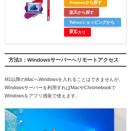
Amazonから探す
楽天から探す
Yahooショッピングから
探す
メルカリ
方法3：Windowsサーバーへリモートアクセス
M1以降のMacへWindowsを入れることはできませんが、
Windowsサーバーを利用すればMacやChromebookで
Windowsをアプリ感覚で使えます。