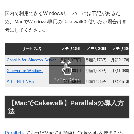
国内で利用できるWindowsサーバーには下記があるた
め、MacでWindows専用のCakewalkを使いたい場合は参
考にしてください。
サービス名
メモリ1GB
メモリ2GB
メモリ3GB
ConoHa for Windows Server
月額1,077円
月額2,178円
月額2,178円
Xserver for Windows
月額1,980円
月額1,980円
月額1,980円
スクロールできます
ABLENET VPS
月額1,936円
月額1,936円
月額2,513円
【MacでCakewalk】Parallelsの導入方
法
Parallels
であればMacでも簡単にCakewalkを使えるの