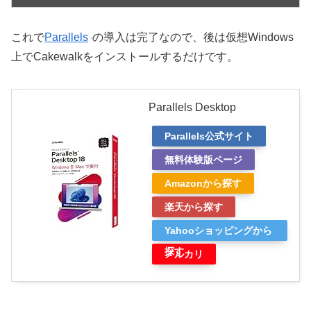
これで
Parallels
の導入は完了なので、後は仮想Windows
上でCakewalkをインストールするだけです。
Parallels Desktop
Parallels公式サイト
無料体験版ページ
Amazonから探す
楽天から探す
Yahooショッピングから
探す
メルカリ