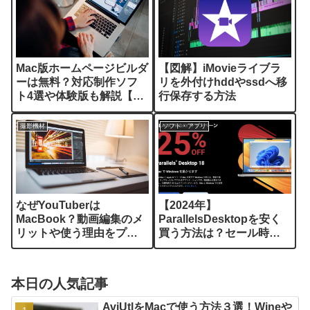
Mac版ホームページビルダ
【図解】iMovieライブラ
ーは無料？対応制作ソフ
リを外付けhddやssdへ移
ト4選や体験版も解説【買
行保存する方法
い切り】
撮影機材
ソフト・アプリ
なぜYouTuberは
【2024年】
MacBook？動画編集のメ
ParallelsDesktopを安く
リットや使う理由をプロ
買う方法は？セール時期
が解説
や裏技5選も解説
本日の人気記事
AviUtlをMacで使う方法３選！Wineや