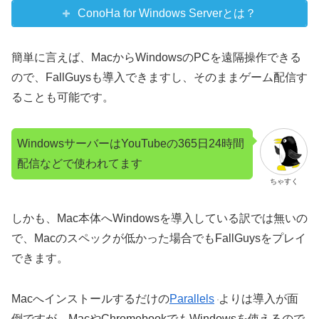
ConoHa for Windows Serverとは？
簡単に言えば、MacからWindowsのPCを遠隔操作できる
ので、FallGuysも導入できますし、そのままゲーム配信す
ることも可能です。
WindowsサーバーはYouTubeの365日24時間
配信などで使われてます
ちゃすく
しかも、Mac本体へWindowsを導入している訳では無いの
で、Macのスペックが低かった場合でもFallGuysをプレイ
できます。
Macへインストールするだけの
Parallels
よりは導入が面
倒ですが、MacやChromebookでもWindowsを使えるので