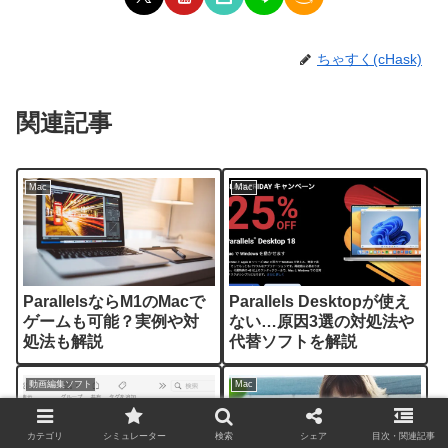
ちゃすく(cHask)
関連記事
Mac
Mac
ParallelsならM1のMacで
Parallels Desktopが使え
ゲームも可能？実例や対
ない…原因3選の対処法や
処法も解説
代替ソフトを解説
動画編集ソフト
Mac
カテゴリ
シミュレーター
検索
シェア
目次・関連記事