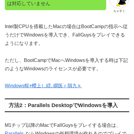
は対応していません
ちゃすく
Intel製CPUを搭載したMacの場合はBootCampの指示へ従
うだけでWindowsを導入でき、FallGuysをプレイできる
ようになります。
ただし、BootCampでMacへWindowsを導入する時は下記
のようなWindowsのライセンスが必要です。
Windows蜈ｬ蠑上し繧､繝医ｒ隕九ｋ
方法2：Parallels DesktopでWindowsを導入
M1チップ以降のMacでFallGuysをプレイする場合は、
Parallels
ならWindowsの仮想環境が作れるのでプレイで