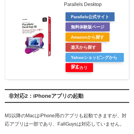
Parallels Desktop
Parallels公式サイト
無料体験版ページ
Amazonから探す
楽天から探す
Yahooショッピングから
探す
メルカリ
非対応2：iPhoneアプリの起動
M1以降のMacはiPhone用のアプリも起動できますが、対
応アプリは一部であり、FallGuysは対応していません。