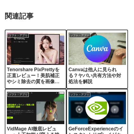
関連記事
ソフト・アプリ
ソフト・アプリ
Tenorshare PixPrettyを
Canvaは他人に見られ
正直レビュー！美肌補正
る？ヤバい共有方法や対
やシミ除去の質を画像で
処法を解説
公開
ソフト・アプリ
ソフト・アプリ
VidMage AI徹底レビュ
GeForceExperienceのイ