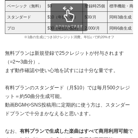
ベーシック（無料）
$0
登録時25個
標準機能・商用
スタンダード
$10（年払い$8）
500/月
同時3曲生成・
スクロールできます
プロ
$30（年払い$24）
2,000/月
同時6曲生成・
※1曲の生成につき10クレジット消費。年払いで約20%オフ
無料プランは新規登録で25クレジットが付与されます
（=2〜3曲分）。
まず動作確認や使い心地を試すには十分な量です。
有料プランのスタンダード（月$10）では毎月500クレジ
ット＝約50曲分生成可能。
動画BGMやSNS投稿用に定期的に使う方は、スタンダー
ドプランで十分まかなえると思います。
なお、
有料プランで生成した楽曲はすべて商用利用可能
で