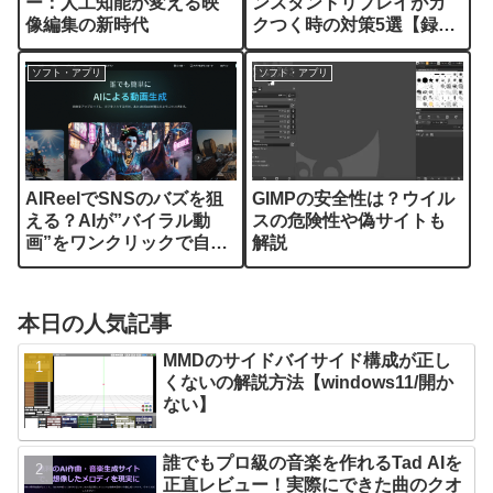
ー：人工知能が変える映
ンスタントリプレイがカ
像編集の新時代
クつく時の対策5選【録画/
おすすめビットレート】
ソフト・アプリ
ソフト・アプリ
AIReelでSNSのバズを狙
GIMPの安全性は？ウイル
える？AIが”バイラル動
スの危険性や偽サイトも
画”をワンクリックで自動
解説
生成する時代に
本日の人気記事
MMDのサイドバイサイド構成が正し
くないの解説方法【windows11/開か
ない】
誰でもプロ級の音楽を作れるTad AIを
正直レビュー！実際にできた曲のクオ