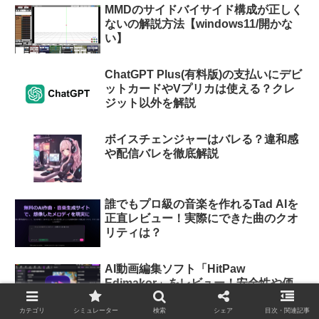
MMDのサイドバイサイド構成が正しく
ないの解説方法【windows11/開かな
い】
ChatGPT Plus(有料版)の支払いにデビ
ットカードやVプリカは使える？クレ
ジット以外を解説
ボイスチェンジャーはバレる？違和感
や配信バレを徹底解説
誰でもプロ級の音楽を作れるTad AIを
正直レビュー！実際にできた曲のクオ
リティは？
AI動画編集ソフト「HitPaw
Edimakor」をレビュー！安全性や価
格プランも解説
カテゴリ
シミュレーター
検索
シェア
目次・関連記事