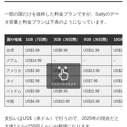
一部の国だけを抜粋した料金プランですが、Sailyのデー
タ容量と料金プランは下表のようになっています。
国や地域
1GB（7日間）
3GB（30日間）
5GB（30日間）
10GB
台湾
US$3.99
US$8.99
US$11.99
US$19.
グアム
US$14.99
–
–
–
アメリカ
US$3.99
US$8.99
US$13.99
US$22.
タイ
US$2.99
US$5.99
US$7.99
US$10.
スクロールできます
ベトナム
US$3.99
US$8.99
US$11.99
US$19.
中国
US$4.49
US$10.99
US$15.99
US$26.
支払いはUS$（米ドル）で行うので、2025年の現在だと
大体1ドル=150円くらいが相場になります。