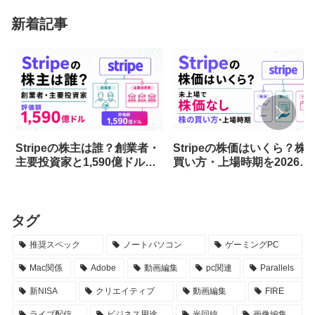
新着記事
Stripeの株主は誰？創業者・
Stripeの株価はいくら？株
主要投資家と1,590億ドル評
買い方・上場時期を2026年
価を解説
最新情報で解説
タグ
推奨スペック
ノートパソコン
ゲーミングPC
Mac関係
Adobe
動画編集
pc関連
Parallels
新NISA
クリエイティブ
動画編集
FIRE
ライブ配信
ビジネス用途
光回線
画像編集