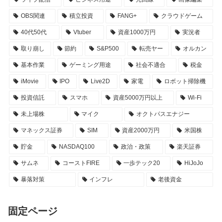
OBS関連
積立投資
FANG+
クラウドゲーム
40代50代
Vtuber
資産1000万円
実況者
取り崩し
節約
S&P500
転売ヤー
オルカン
基本作業
ゲーミング用途
社会不適合
税金
iMovie
IPO
Live2D
家電
ロボット掃除機
投資信託
スマホ
資産5000万円以上
Wi-Fi
未上場株
マイク
オクトパスエナジー
マネックス証券
SIM
資産2000万円
米国株
貯金
NASDAQ100
政治・政策
楽天証券
サムネ
コーストFIRE
一歩テック20
HiJoJo
暴落対策
インフレ
老後資金
固定ページ