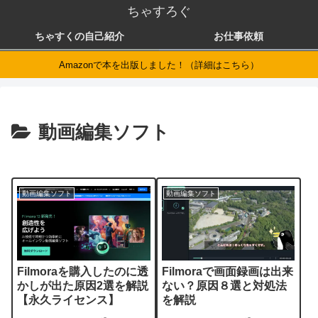
ちゃすろぐ
ちゃすくの自己紹介
お仕事依頼
Amazonで本を出版しました！（詳細はこちら）
動画編集ソフト
動画編集ソフト
動画編集ソフト
Filmoraを購入したのに透
Filmoraで画面録画は出来
かしが出た原因2選を解説
ない？原因８選と対処法
【永久ライセンス】
を解説