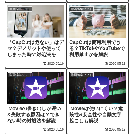
動画編集ソフト
動画編集ソフト
「CapCutは危ない」はデ
CapCutは商用利用でき
マ？デメリットや使って
る？TikTokやYouTubeで
しまった時の対処法を解
利用禁止かを解説
説
2026.05.19
2026.05.19
動画編集ソフト
動画編集ソフト
iMovieの書き出しが遅い
iMovieは使いにくい？危
&失敗する原因は？でき
険性&安全性や自動文字
ない時の対処法を解説
起こしも解説
2026.05.19
2026.05.19