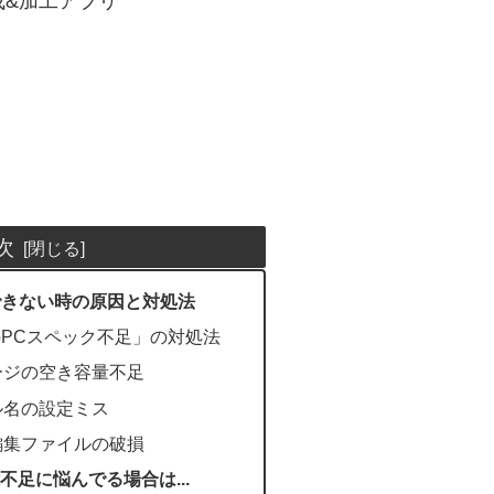
&作成&加工アプリ
次
しできない時の原因と対処法
のPCスペック不足」の対処法
ージの空き容量不足
ル名の設定ミス
編集ファイルの破損
機能不足に悩んでる場合は...