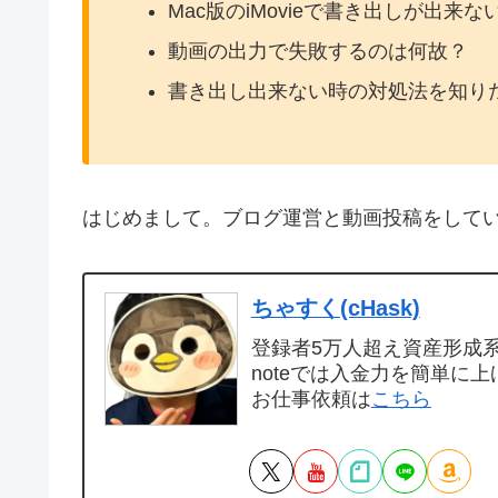
Mac版のiMovieで書き出しが出来な
動画の出力で失敗するのは何故？
書き出し出来ない時の対処法を知り
はじめまして。ブログ運営と動画投稿をして
ちゃすく(cHask)
登録者5万人超え資産形成系Y
noteでは入金力を簡単に上
お仕事依頼は
こちら