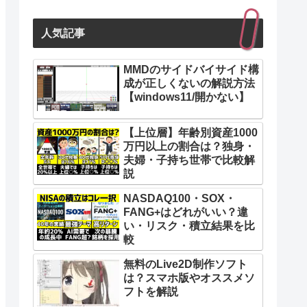
人気記事
MMDのサイドバイサイド構
成が正しくないの解説方法
【windows11/開かない】
【上位層】年齢別資産1000
万円以上の割合は？独身・
夫婦・子持ち世帯で比較解
説
NASDAQ100・SOX・
FANG+はどれがいい？違
い・リスク・積立結果を比
較
無料のLive2D制作ソフト
は？スマホ版やオススメソ
フトを解説