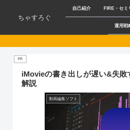
自己紹介
FIRE・セ
ちゃすろぐ
運用戦
PR
iMovieの書き出しが遅い&
解説
動画編集ソフト