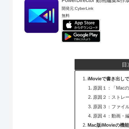
PowerDirector 動画編集
開発元:
CyberLink
無料
目
iMovieで書き出
原因１：「Mac
原因２：ストレ
原因３：ファイ
原因４：動画・
Mac版iMovieの