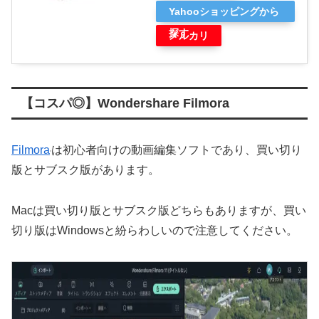
Yahooショッピングから
探す
メルカリ
【コスパ◎】Wondershare Filmora
Filmora
は初心者向けの動画編集ソフトであり、買い切り
版とサブスク版があります。
Macは買い切り版とサブスク版どちらもありますが、買い
切り版はWindowsと紛らわしいので注意してください。