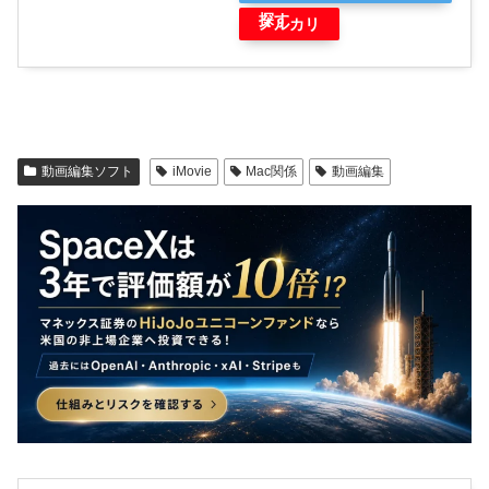
探す
メルカリ
動画編集ソフト
iMovie
Mac関係
動画編集