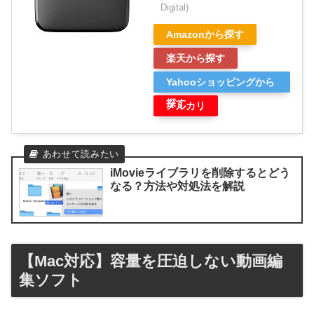
Digital)
Amazonから探す
楽天から探す
Yahooショッピングから
探す
メルカリ
iMovieライブラリを削除するとどう
なる？方法や対処法を解説
【Mac対応】容量を圧迫しない動画編
集ソフト