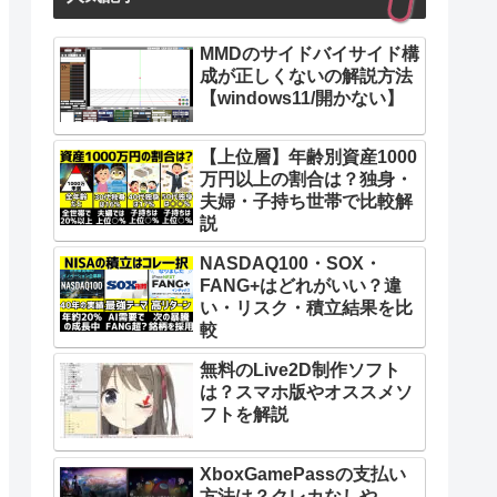
MMDのサイドバイサイド構
成が正しくないの解説方法
【windows11/開かない】
【上位層】年齢別資産1000
万円以上の割合は？独身・
夫婦・子持ち世帯で比較解
説
NASDAQ100・SOX・
FANG+はどれがいい？違
い・リスク・積立結果を比
較
無料のLive2D制作ソフト
は？スマホ版やオススメソ
フトを解説
XboxGamePassの支払い
方法は？クレカなしや