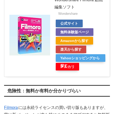
編集ソフト
Wondershare
公式サイト
無料体験版ページ
Amazonから探す
楽天から探す
Yahooショッピングから
探す
メルカリ
危険性：無料か有料か分かりづらい
Filmora
には永続ライセンスの買い切り版もありますが、