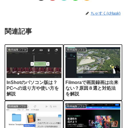
ちゃすく(cHask)
関連記事
動画編集ソフト
動画編集ソフト
InShotのパソコン版は？
Filmoraで画面録画は出来
PCへの送り方や使い方を
ない？原因８選と対処法
解説
を解説
動画編集ソフト
動画編集ソフト