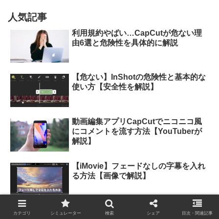
人気記事
利用規約やばい…CapCutが危ない理
由6選と危険性を具体的に解説
【危ない】InShotの危険性と基本的な
使い方【安全性を解説】
動画編集アプリCapCutでニコニコ風
にコメントを流す方法【YouTuberが
解説】
【iMovie】フェードなしの字幕を入れ
る方法【画像で解説】
Filmoraの透かしはどんな感じ？無料
カテゴリ
シミュレーター
検索
シェア
目次・関連記事