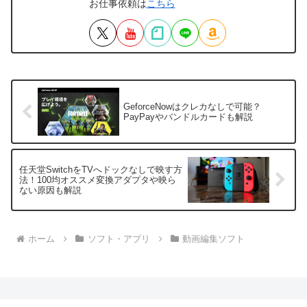
お仕事依頼は
こちら
GeforceNowはクレカなしで可能？
PayPayやバンドルカードも解説
任天堂SwitchをTVへドックなしで映す方
法！100均オススメ変換アダプタや映ら
ない原因も解説
ホーム
ソフト・アプリ
動画編集ソフト