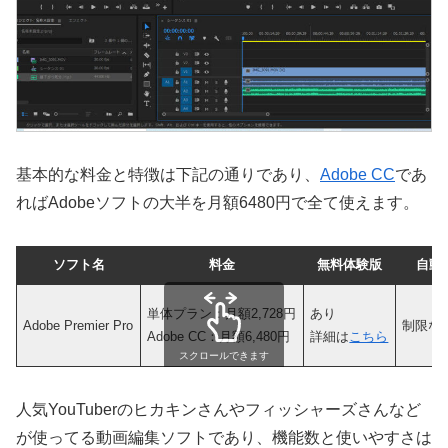
基本的な料金と特徴は下記の通りであり、
Adobe CC
であ
ればAdobeソフトの大半を月額6480円で全て使えます。
ソフト名
料金
無料体験版
自動
単体プラン：月額2,728円
あり
Adobe Premier Pro
制限な
Adobe CC：月額6,480円
詳細は
こちら
スクロールできます
人気YouTuberのヒカキンさんやフィッシャーズさんなど
が使ってる動画編集ソフトであり、機能数と使いやすさは