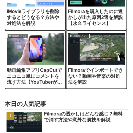
iMovieライブラリを削除
Filmoraを購入したのに透
するとどうなる？方法や
かしが出た原因2選を解説
対処法を解説
【永久ライセンス】
動画編集ソフト
動画編集ソフト
動画編集アプリCapCutで
Filmoraでインポートでき
ニコニコ風にコメントを
ない？動画や音楽の対処
流す方法【YouTuberが解
法を解説
説】
本日の人気記事
Filmoraの透かしはどんな感じ？無料
で消す方法や意外な裏技を解説