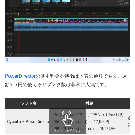
PowerDirector
の基本料金や特徴は下表の通りであり、月
額517円で使えるサブスク版は非常に人気です。
ソフト名
料金
無
サブスク版の12ヶ月プラン：月額517円
あ
CyberLink PowerDirector
買い切り版（Ultra）：12,980円
詳
買い切り版（Ultimate）：16,980円
スクロールできます