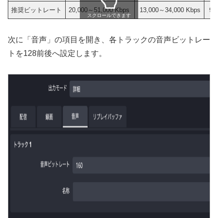
推奨ビットレート
20,000～51,000 Kbps
13,000～34,000 Kbps
9,0
スクロールできます
次に「音声」の項目を開き、各トラックの音声ビットレー
トを128前後へ設定します。