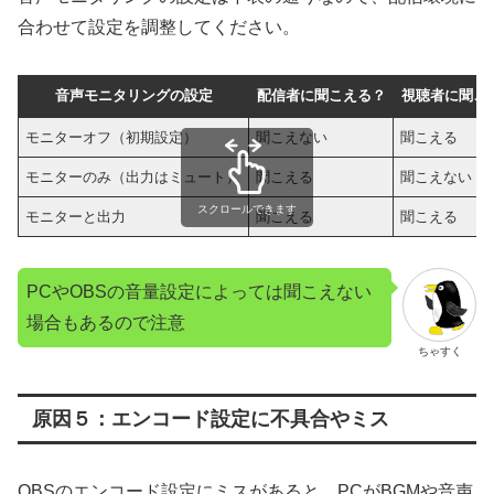
合わせて設定を調整してください。
音声モニタリングの設定
配信者に聞こえる？
視聴者に聞こ
モニターオフ（初期設定）
聞こえない
聞こえる
モニターのみ（出力はミュート）
聞こえる
聞こえない
スクロールできます
モニターと出力
聞こえる
聞こえる
PCやOBSの音量設定によっては聞こえない
場合もあるので注意
ちゃすく
原因５：エンコード設定に不具合やミス
OBSのエンコード設定にミスがあると、PCがBGMや音声