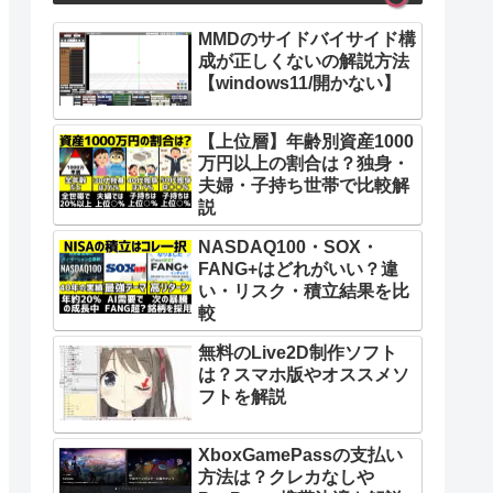
MMDのサイドバイサイド構
成が正しくないの解説方法
【windows11/開かない】
【上位層】年齢別資産1000
万円以上の割合は？独身・
夫婦・子持ち世帯で比較解
説
NASDAQ100・SOX・
FANG+はどれがいい？違
い・リスク・積立結果を比
較
無料のLive2D制作ソフト
は？スマホ版やオススメソ
フトを解説
XboxGamePassの支払い
方法は？クレカなしや