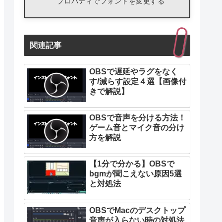
プロパティでフォントを変更する
関連記事
OBSで遅延やラグをなく
す/減らす設定４選【画像付
きで解説】
OBSで音声を分ける方法！
ゲーム音とマイク音の分け
方を解説
【1分で分かる】OBSで
bgmが聞こえない原因5選
と対処法
OBSでMacのデスクトップ
音声が入らない時の対処法