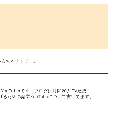
いるちゃすくです。
ouTuberです。ブログは月間20万PV達成！
げるための副業YouTubeについて書いてます。