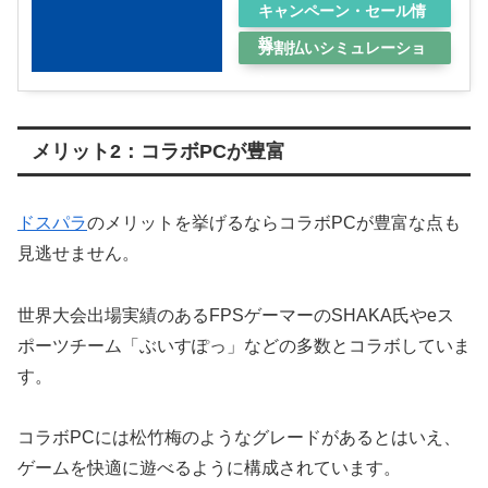
キャンペーン・セール情
報
分割払いシミュレーショ
ン
メリット2：コラボPCが豊富
ドスパラ
のメリットを挙げるならコラボPCが豊富な点も
見逃せません。
世界大会出場実績のあるFPSゲーマーのSHAKA氏やeス
ポーツチーム「ぶいすぽっ」などの多数とコラボしていま
す。
コラボPCには松竹梅のようなグレードがあるとはいえ、
ゲームを快適に遊べるように構成されています。