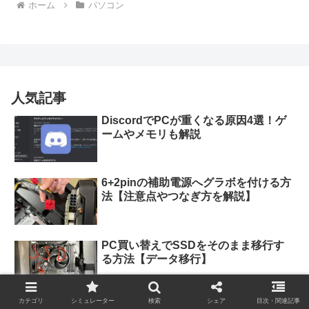
ホーム
パソコン
人気記事
DiscordでPCが重くなる原因4選！ゲ
ームやメモリも解説
6+2pinの補助電源へグラボを付ける方
法【注意点やつなぎ方を解説】
PC買い替えでSSDをそのまま移行す
る方法【データ移行】
カテゴリ
シミュレーター
検索
シェア
目次・関連記事
ゆっくり実況のオススメパソコン5