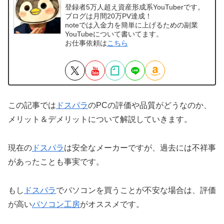
登録者5万人超え資産形成系YouTuberです。
ブログは月間20万PV達成！
noteでは入金力を簡単に上げるための副業
YouTubeについて書いてます。
お仕事依頼は
こちら
この記事では
ドスパラ
のPCの評価や品質がどうなのか、
メリット＆デメリットについて解説していきます。
現在の
ドスパラ
は安全なメーカーですが、過去には不祥事
があったことも事実です。
もし
ドスパラ
でパソコンを買うことが不安な場合は、評価
が高い
パソコン工房
がオススメです。