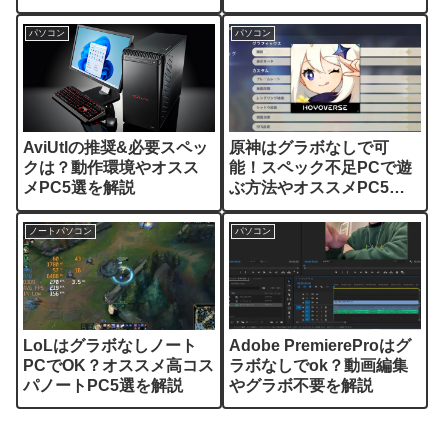
パソコン
パソコン
AviUtlの推奨&必要スペッ
原神はグラボなしで可
クは？動作環境やオスス
能！スペック不足PCで遊
メPC5選を解説
ぶ方法やオススメPC5選
を解説
ノートパソコン
パソコン
LoLはグラボなしノート
Adobe PremiereProはグ
PCでOK？オススメ高コス
ラボなしでok？動画編集
パノートPC5選を解説
やグラボ不要を解説