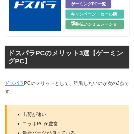
ゲーミングPC一覧
キャンペーン・セール情
報
分割払いシミュレーショ
ン
ドスパラPCのメリット3選【ゲーミン
グPC】
ドスパラ
PCのメリットとして、強調したいのが次の3点で
す。
出荷が速い
コラボPCが豊富
最新パーツが揃っている