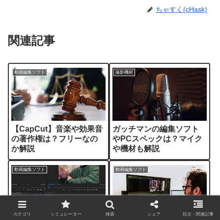
ちゃすく(cHask)
関連記事
動画編集ソフト
撮影機材
【CapCut】音楽や効果音
ガッチマンの編集ソフト
の著作権は？フリーなの
やPCスペックは？マイク
か解説
や機材も解説
動画編集ソフト
動画編集ソフト
カテゴリ
シミュレーター
検索
シェア
目次・関連記事