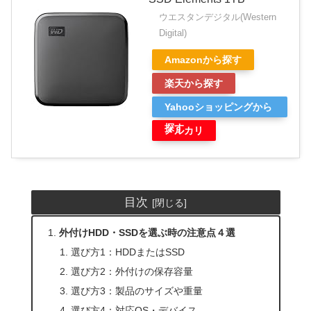
ウエスタンデジタル(Western
Digital)
Amazonから探す
楽天から探す
Yahooショッピングから
探す
メルカリ
目次
外付けHDD・SSDを選ぶ時の注意点４選
選び方1：HDDまたはSSD
選び方2：外付けの保存容量
選び方3：製品のサイズや重量
選び方4：対応OS・デバイス