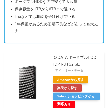
ポータブルHDDなので安くて大容量
保存容量を1TBから6TBまで選べる
lineなどでも相談を受け付けている
1年保証があるため初期不良などがあっても大丈
夫
I-O DATA ポータブルHDD
HDPT-UTS2K/E
アイ・オー・データ
Amazonから探す
楽天から探す
Yahooショッピングから
探す
メルカリ