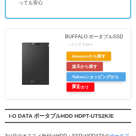
っても安心
BUFFALO ポータブルSSD
バッファロー
Amazonから探す
楽天から探す
Yahooショッピングから
探す
メルカリ
I-O DATA ポータブルHDD HDPT-UTS2K/E
3つ目のオススメ外付けHDD・SSDはIODATAの
ポータブ