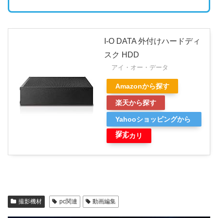
I-O DATA 外付けハードディ
スク HDD
アイ・オー・データ
Amazonから探す
楽天から探す
Yahooショッピングから
探す
メルカリ
撮影機材
pc関連
動画編集