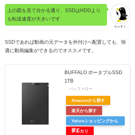
上の図を見て分かる通り、SSDはHDDより
も転送速度が大きいです
ちゃすく
SSDであれば動画の元データを外付けへ配置しても、快
適に動画編集ができるのでオススメです。
BUFFALO ポータブルSSD
1TB
バッファロー
Amazonから探す
楽天から探す
Yahooショッピングから
探す
メルカリ