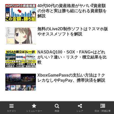
40代50代の資産格差がヤバい⁉︎資産額
の分布と実は勝ち組になれる資産額を
解説
無料のLive2D制作ソフトは？スマホ版
やオススメソフトを解説
NASDAQ100・SOX・FANG+はどれ
がいい？違い・リスク・積立結果を比
較
XboxGamePassの支払い方法は？ク
レカなしやPayPay、携帯決済を解説
フォローもお願いします
カテゴリ
シミュレーター
検索
シェア
目次・関連記事