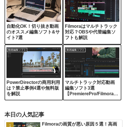
自動化OK！切り抜き動画
Filmoraはマルチトラック
のオススメ編集ソフト&サ
対応？OBSや代替編集ソ
イト7選
フトも解説
動画編集ソフト
動画編集ソフト
PowerDirectorの商用利用
マルチトラック対応動画
は？禁止事例4選や無料版
編集ソフト3選
を解説
【PremierePro/Filmora/Fi
nalCutPro】
本日の人気記事
Filmoraの画質が悪い原因５選！高画