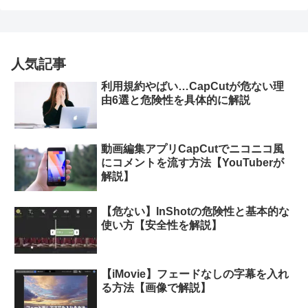
人気記事
利用規約やばい…CapCutが危ない理
由6選と危険性を具体的に解説
動画編集アプリCapCutでニコニコ風
にコメントを流す方法【YouTuberが
解説】
【危ない】InShotの危険性と基本的な
使い方【安全性を解説】
【iMovie】フェードなしの字幕を入れ
る方法【画像で解説】