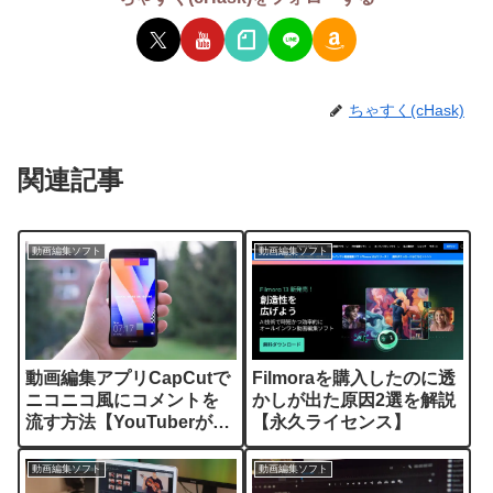
ちゃすく(cHask)
関連記事
動画編集ソフト
動画編集ソフト
動画編集アプリCapCutで
Filmoraを購入したのに透
ニコニコ風にコメントを
かしが出た原因2選を解説
流す方法【YouTuberが解
【永久ライセンス】
説】
動画編集ソフト
動画編集ソフト