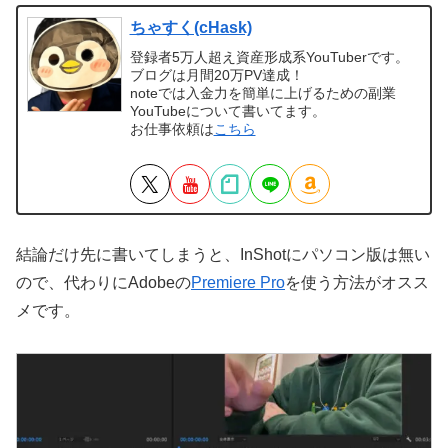
ちゃすく(cHask)
登録者5万人超え資産形成系YouTuberです。
ブログは月間20万PV達成！
noteでは入金力を簡単に上げるための副業
YouTubeについて書いてます。
お仕事依頼は
こちら
結論だけ先に書いてしまうと、InShotにパソコン版は無い
ので、代わりにAdobeの
Premiere Pro
を使う方法がオスス
メです。