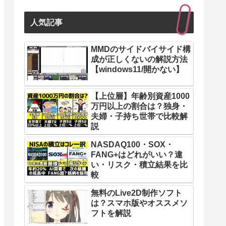
人気記事
MMDのサイドバイサイド構
成が正しくないの解説方法
【windows11/開かない】
【上位層】年齢別資産1000
万円以上の割合は？独身・
夫婦・子持ち世帯で比較解
説
NASDAQ100・SOX・
FANG+はどれがいい？違
い・リスク・積立結果を比
較
無料のLive2D制作ソフト
は？スマホ版やオススメソ
フトを解説