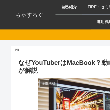
自己紹介
FIRE・セ
ちゃすろぐ
運用戦
PR
なぜYouTuberはMacBoo
が解説
撮影機材