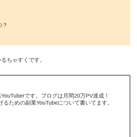
の？
いるちゃすくです。
ouTuberです。ブログは月間20万PV達成！
げるための副業YouTubeについて書いてます。