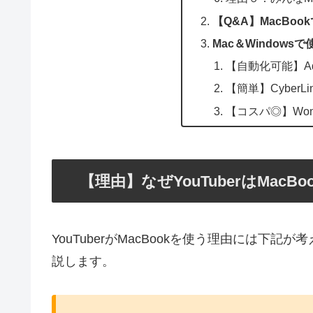
【Q&A】MacBoo
Mac＆Window
【自動化可能】Adobe
【簡単】CyberLink
【コスパ◎】Wonder
【理由】なぜYouTuberはMacB
YouTuberがMacBookを使う理由には
説します。