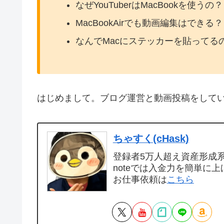
なぜYouTuberはMacBookを使うの？
MacBookAirでも動画編集はできる？
なんでMacにステッカーを貼ってる
はじめまして。ブログ運営と動画投稿をして
ちゃすく(cHask)
登録者5万人超え資産形成系Y
noteでは入金力を簡単に上
お仕事依頼は
こちら