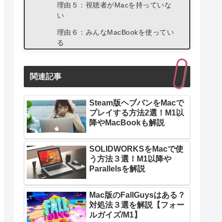
理由５：視聴者がMacを持っていな
い
理由６：みんなMacBookを使ってい
る
【Q&A】MacBookでよくある質問
【YouTube】
関連記事
Mac＆Windowsで使える動画編集ソフ
ト３選
Steam版ヘブバンをMacで
プレイする方法2選！M1以
【自動化可能】Adobe Premier Pro
降やMacBookも解説
【簡単】CyberLink PowerDirector
SOLIDWORKSをMacで使
【コスパ◎】Wondershare Filmora
う方法３選！M1以降や
Parallelsを解説
Mac版のFallGuysはある？
対処法３選を解説【フォー
ルガイズ/M1】