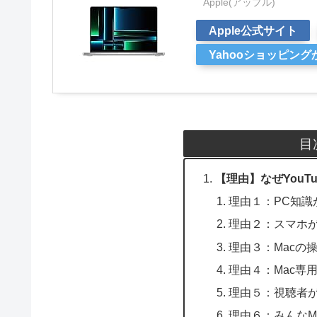
Apple(アップル)
Apple公式サイト
Yahooショッピン
目
【理由】なぜYouTu
理由１：PC知識
理由２：スマホがi
理由３：Macの
理由４：Mac専
理由５：視聴者が
理由６：みんなMa