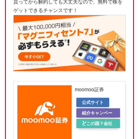
貰ってから解約しても大丈夫なので、無料で株を
ゲットできるチャンスです！
moomoo証券
公式サイト
紹介キャンペー
ン
どこの国？会社
概要