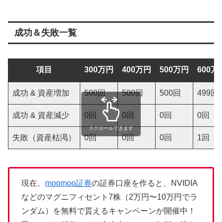
成功＆失敗一覧
項目
300万円
400万円
500万円
600万
成功 & 資産増加
500回
500回
500回
499回
成功 & 資産減少
0回
0回
0回
0回
スクロールできます
失敗（資産枯渇）
0回
0回
0回
1回
現在、
moomoo証券
の証券口座を作ると、NVIDIA
などのマグニフィセント7株（2万円〜10万円でラ
ンダム）を無料で貰えるキャンペーンが開催中！