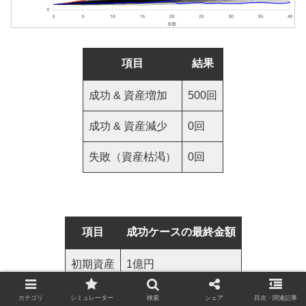
項目
結果
成功 & 資産増加
500回
成功 & 資産減少
0回
失敗（資産枯渇）
0回
項目
成功ケースの最終金額
初期資産
1億円
平均値
6億5967万円
カテゴリ
シミュレーター
検索
シェア
目次・関連記事