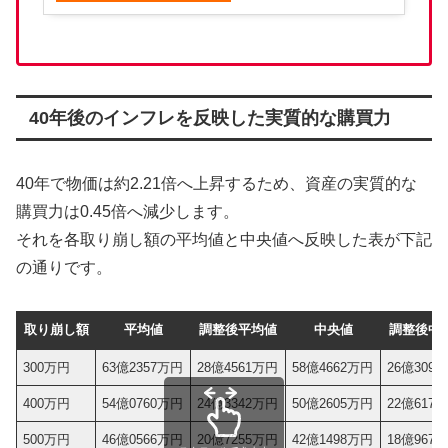
40年後のインフレを反映した実質的な購買力
40年で物価は約2.21倍へ上昇するため、資産の実質的な
購買力は0.45倍へ減少します。
それを各取り崩し額の平均値と中央値へ反映した表が下記
の通りです。
取り崩し額
平均値
調整後平均値
中央値
調整後中
300万円
63億2357万円
28億4561万円
58億4662万円
26億309
400万円
54億0760万円
24億3342万円
50億2605万円
22億617
500万円
46億0566万円
20億7255万円
42億1498万円
18億967