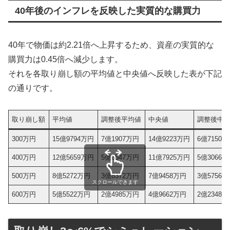
40年後のインフレを反映した実質的な購買力
40年で物価は約2.21倍へ上昇するため、資産の実質的な
購買力は0.45倍へ減少します。
それを各取り崩し額の平均値と中央値へ反映した表が下記
の通りです。
取り崩し額
平均値
調整後平均値
中央値
調整後中
300万円
15億9794万円
7億1907万円
14億9223万円
6億7150
400万円
12億5659万円
5億6547万円
11億7925万円
5億3066
500万円
8億5272万円
3億8372万円
7億9458万円
3億5756
スクロールできます
600万円
5億5522万円
2億4985万円
4億9662万円
2億2348