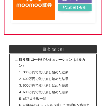
ン
どこの国？会社
概要
目次
取り崩し3〜6%でシミュレーション（オルカ
ン）
300万円で取り崩し始めた結果
400万円で取り崩し始めた結果
500万円で取り崩し始めた結果
600万円で取り崩し始めた結果
成功＆失敗一覧
40年後のインフレを反映した実質的な購買力