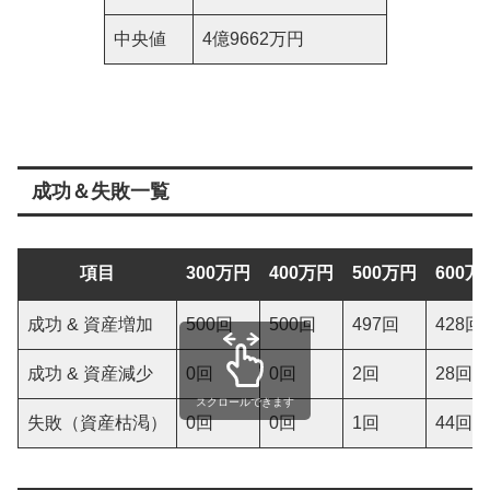
中央値
4億9662万円
成功＆失敗一覧
項目
300万円
400万円
500万円
600万
成功 & 資産増加
500回
500回
497回
428回
成功 & 資産減少
0回
0回
2回
28回
スクロールできます
失敗（資産枯渇）
0回
0回
1回
44回