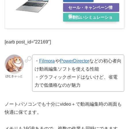
セール・キャンペーン情
報
分割払いシミュレーショ
ン
[earb post_id=”22169″]
・
Filmora
や
PowerDirector
などの初心者向
け動画編集ソフトを使える性能
ぽむきゃっと
・グラフィックボードはないけど、省電
力で低価格なのが魅力
ノートパソコンでも十分にvideo＋で動画編集時の画面も
快適に保てます。
メモリも16GBあるので、複数の作業も同時にできます。