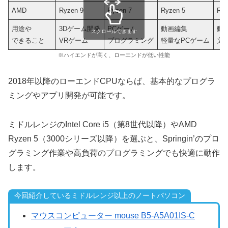
AMD
Ryzen 9
Ryzen 7
Ryzen 5
Ryz
用途や
3Dゲーム開発
PCゲーム
動画編集
動
スクロールできます
できること
VRゲーム
プログラミング
軽量なPCゲーム
文
※ハイエンドが高く、ローエンドが低い性能
2018年以降のローエンドCPUならば、基本的なプログラ
ミングやアプリ開発が可能です。
ミドルレンジのIntel Core i5（第8世代以降）やAMD
Ryzen 5（3000シリーズ以降）を選ぶと、Springin’のプロ
グラミング作業や高負荷のプログラミングでも快適に動作
します。
今回紹介しているミドルレンジ以上のノートパソコン
マウスコンピューター mouse B5-A5A01IS-C