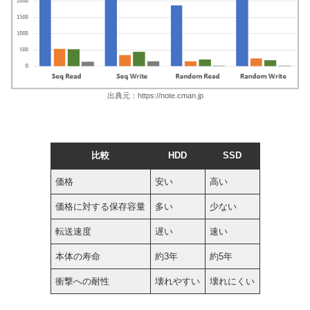
出典元：https://note.cman.jp
比較
HDD
SSD
価格
安い
高い
価格に対する保存容量
多い
少ない
転送速度
遅い
速い
本体の寿命
約3年
約5年
衝撃への耐性
壊れやすい
壊れにくい