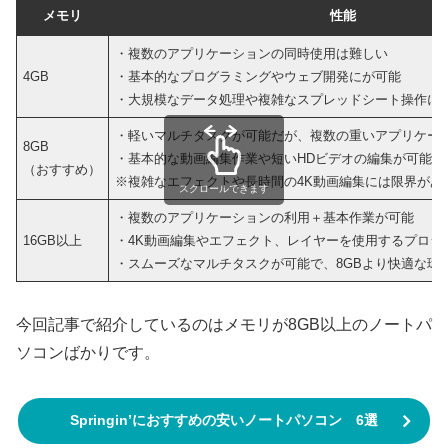
メモリ
性能
・複数のアプリケーションの同時使用は難しい
4GB
・基本的なプログラミングやウェブ開発にが可能
・大規模なデータ処理や複雑なスプレッドシート操作に
・軽いマルチタスクが可能だが、複数の重いアプリケー
8GB
・基本的な動画編集作業や短いHDビデオの編集が可能な
（おすすめ）
※複雑なエフェクトや長時間の4K動画編集には限界があ
スクロールできます
・複数のアプリケーションの利用＋基本作業が可能
16GB以上
・4K動画編集やエフェクト、レイヤーを使用するプロジ
・スムーズなマルチタスクが可能で、8GBより快適な環
今回記事で紹介しているのはメモリが8GB以上のノートパ
ソコンばかりです。
Springin’におすすめの安いノートパソコン 6選