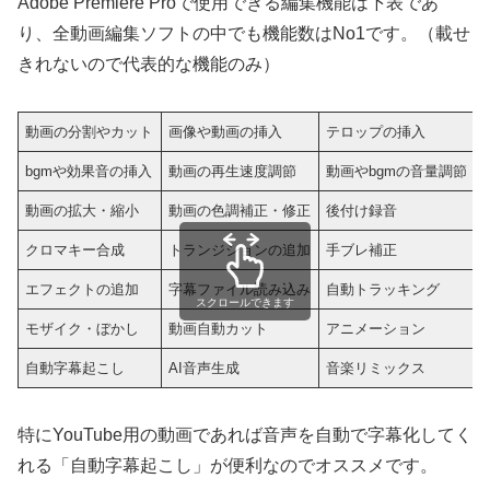
Adobe Premiere Proで使用できる編集機能は下表であ
り、全動画編集ソフトの中でも機能数はNo1です。（載せ
きれないので代表的な機能のみ）
動画の分割やカット
画像や動画の挿入
テロップの挿入
bgmや効果音の挿入
動画の再生速度調節
動画やbgmの音量調節
動画の拡大・縮小
動画の色調補正・修正
後付け録音
クロマキー合成
トランジションの追加
手ブレ補正
エフェクトの追加
字幕ファイル読み込み
自動トラッキング
スクロールできます
モザイク・ぼかし
動画自動カット
アニメーション
自動字幕起こし
AI音声生成
音楽リミックス
特にYouTube用の動画であれば音声を自動で字幕化してく
れる「自動字幕起こし」が便利なのでオススメです。