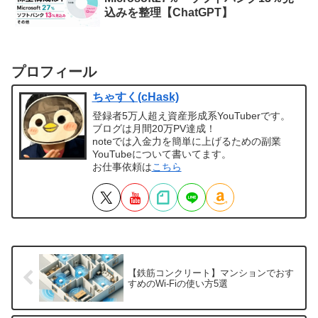
込みを整理【ChatGPT】
プロフィール
ちゃすく(cHask)
登録者5万人超え資産形成系YouTuberです。
ブログは月間20万PV達成！
noteでは入金力を簡単に上げるための副業
YouTubeについて書いてます。
お仕事依頼は
こちら
【鉄筋コンクリート】マンションでおす
すめのWi-Fiの使い方5選