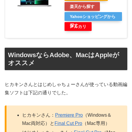
楽天から探す
Yahooショッピングから
探す
メルカリ
WindowsならAdobe、MacはAppleが
オススメ
ヒカキンさんとはじめしゃちょーさんが使っている動画編
集ソフトは下記の通りでした。
ヒカキンさん：
Premiere Pro
（Windows＆
Mac両対応）と
Final Cut Pro
（Mac専用）