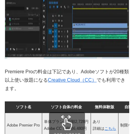
Premiere Proの料金は下記であり、Adobeソフトが20種類
以上使い放題になる
Creative Cloud（CC）
でも利用でき
ます。
ソフト名
ソフト自体の料金
無料体験版
自動
単体プラン：月額2,728円
あり
Adobe Premier Pro
制限な
Adobe CC：月額6,480円
詳細は
こちら