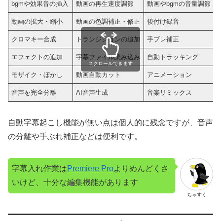
bgmや効果音の挿入
動画の再生速度調節
動画やbgmの音量調節
動画の拡大・縮小
動画の色調補正・修正
後付け録音
クロマキー合成
トランジションの追加
手ブレ補正
エフェクトの追加
字幕ファイル読み込み
自動トラッキング
スクロールできます
モザイク・ぼかし
動画自動カット
アニメーション
音声を完全分離
AI音声生成
音楽リミックス
自動字幕起こし機能が無い点は個人的に残念ですが、音声
の分離や手ぶれ補正などは便利です。
字幕入れ作業は
Premiere Pro
よりめんどくさ
いけど、十分な編集機能があります
ちゃすく