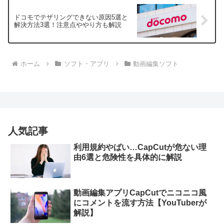
ドコモでテザリングできない原因5選と
解決方法3選！注意点ややり方も解説
ホーム
ソフト・アプリ
動画編集ソフト
人気記事
利用規約やばい…CapCutが危ない理
由6選と危険性を具体的に解説
動画編集アプリCapCutでニコニコ風
にコメントを流す方法【YouTuberが
解説】