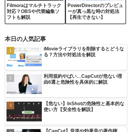
Filmoraはマルチトラック
PowerDirectorのプレビュ
対応？OBSや代替編集ソ
ーが真っ黒な時の対処法
フトも解説
【再生できない】
本日の人気記事
iMovieライブラリを削除するとどうな
る？方法や対処法を解説
利用規約やばい…CapCutが危ない理
由6選と危険性を具体的に解説
【危ない】InShotの危険性と基本的な
使い方【安全性を解説】
【CapCut】音楽や効果音の著作権