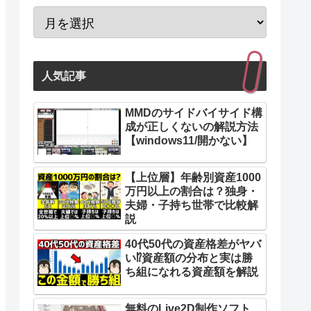
人気記事
MMDのサイドバイサイド構
成が正しくないの解説方法
【windows11/開かない】
【上位層】年齢別資産1000
万円以上の割合は？独身・
夫婦・子持ち世帯で比較解
説
40代50代の資産格差がヤバ
い⁉︎資産額の分布と実は勝
ち組になれる資産額を解説
無料のLive2D制作ソフト