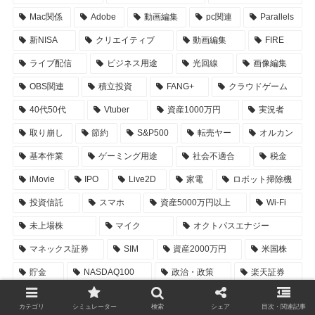
Mac関係
Adobe
動画編集
pc関連
Parallels
新NISA
クリエイティブ
動画編集
FIRE
ライブ配信
ビジネス用途
光回線
画像編集
OBS関連
積立投資
FANG+
クラウドゲーム
40代50代
Vtuber
資産1000万円
実況者
取り崩し
節約
S&P500
転売ヤー
オルカン
基本作業
ゲーミング用途
社会不適合
税金
iMovie
IPO
Live2D
家電
ロボット掃除機
投資信託
スマホ
資産5000万円以上
Wi-Fi
未上場株
マイク
オクトパスエナジー
マネックス証券
SIM
資産2000万円
米国株
貯金
NASDAQ100
政治・政策
楽天証券
サムネ
コーストFIRE
一歩テック20
HiJoJo
カテゴリ
シミュレーター
検索
シェア
目次・関連記事