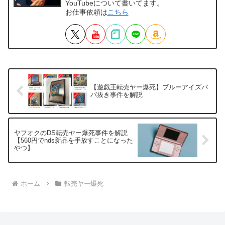
YouTubeについて書いてます。
お仕事依頼は
こちら
【遊戯王転売ヤー爆死】ブルーアイズバ
バ抜き事件を解説
ヤフオクのDS転売ヤー爆死事件を解説
【560円でnds新品を手放すことになった
やつ】
ホーム
転売ヤー爆死