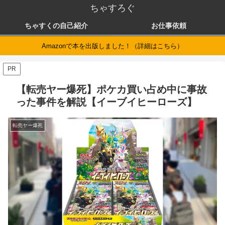
ちゃすろぐ
ちゃすくの自己紹介
お仕事依頼
Amazonで本を出版しました！（詳細はこちら）
PR
【転売ヤー爆死】ポケカ買い占め中に事故
った事件を解説【イーブイヒーローズ】
転売ヤー爆死