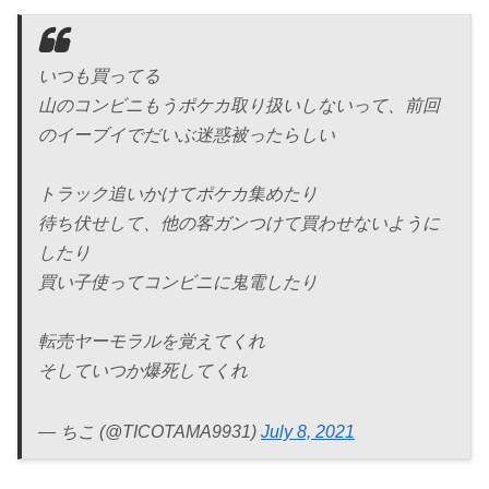
いつも買ってる
山のコンビニもうポケカ取り扱いしないって、前回
のイーブイでだいぶ迷惑被ったらしい
トラック追いかけてポケカ集めたり
待ち伏せして、他の客ガンつけて買わせないように
したり
買い子使ってコンビニに鬼電したり
転売ヤーモラルを覚えてくれ
そしていつか爆死してくれ
— ちこ (@TICOTAMA9931)
July 8, 2021