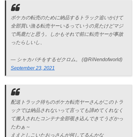
ポケカの転売のために納品するトラック追いかけて
全部買い漁る転売ヤーいるっていうの見たけどマジ
で馬鹿だと思う。しかもそれで前に転売ヤーが事故
ったらしいし、
— シャカパチをするゼクロム。 (@RiNendofworld)
September 23, 2021
配送トラック待ちのポケカ転売ヤーさんがこのトラ
ックでは納品されないって言っても諦めてくれなく
て搬入されたコンテナ全部覗き込んできてうざかっ
たわぁ～
ええとしこいたおっさんが何してるんかな