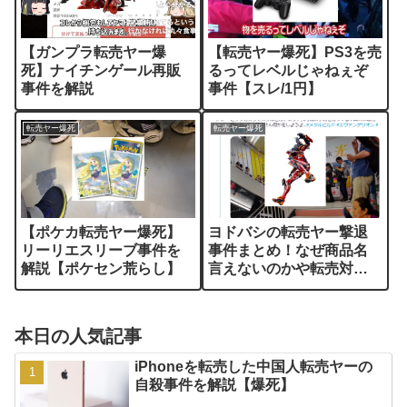
【ガンプラ転売ヤー爆
【転売ヤー爆死】PS3を売
死】ナイチンゲール再販
るってレベルじゃねぇぞ
事件を解説
事件【スレ/1円】
転売ヤー爆死
転売ヤー爆死
【ポケカ転売ヤー爆死】
ヨドバシの転売ヤー撃退
リーリエスリーブ事件を
事件まとめ！なぜ商品名
解説【ポケセン荒らし】
言えないのかや転売対策
も解説
本日の人気記事
iPhoneを転売した中国人転売ヤーの
自殺事件を解説【爆死】