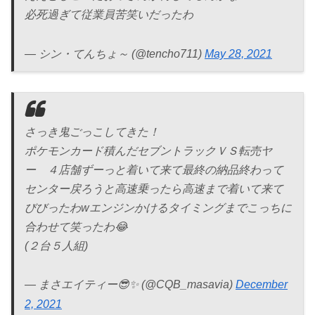
必死過ぎて従業員苦笑いだったわ
— シン・てんちょ～ (@tencho711)
May 28, 2021
さっき鬼ごっこしてきた！
ポケモンカード積んだセブントラックＶＳ転売ヤ
ー ４店舗ずーっと着いて来て最終の納品終わって
センター戻ろうと高速乗ったら高速まで着いて来て
びびったわwエンジンかけるタイミングまでこっちに
合わせて笑ったわ😂
(２台５人組)
— まさエイティー😎✨ (@CQB_masavia)
December
2, 2021