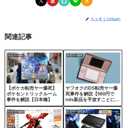
ちゃすく(cHask)
関連記事
転売ヤー爆死
転売ヤー爆死
【ポケカ転売ヤー爆死】
ヤフオクのDS転売ヤー爆
ポケセントリックルーム
死事件を解説【560円で
事件を解説【日本橋】
nds新品を手放すことにな
ったやつ】
転売ヤー爆死
転売ヤー爆死