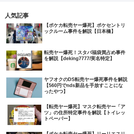
人気記事
【ポケカ転売ヤー爆死】ポケセントリ
ックルーム事件を解説【日本橋】
転売ヤー爆死！スタバ福袋買占め事件
を解説【deking7777/実名特定】
ヤフオクのDS転売ヤー爆死事件を解説
【560円でnds新品を手放すことにな
ったやつ】
【転売ヤー爆死】マスク転売ヤー「ア
ツ」の住所特定事件を解説【トイレッ
トペーパー】
【ポケカ転売ヤー爆死】リーリエスリ