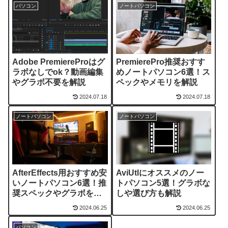
パソコン
ノートパソコン
Adobe PremiereProはグ
PremierePro推奨おすす
ラボなしでok？動画編集
めノートパソコン6選！ス
やグラボ不要を解説
ペックやメモリを解説
2024.07.18
2024.07.18
ノートパソコン
ノートパソコン
AfterEffects用おすすめ安
AviUtlにオススメのノー
いノートパソコン6選！推
トパソコン5選！グラボな
奨スペックやグラボを解
しや選び方も解説
説
2024.06.25
2024.06.25
パソコン