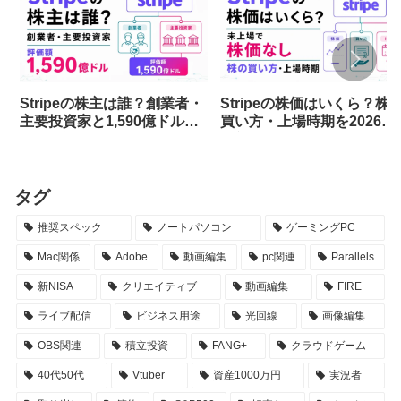
Stripeの株主は誰？創業者・
Stripeの株価はいくら？株
主要投資家と1,590億ドル評
買い方・上場時期を2026年
価を解説
最新情報で解説
タグ
推奨スペック
ノートパソコン
ゲーミングPC
Mac関係
Adobe
動画編集
pc関連
Parallels
新NISA
クリエイティブ
動画編集
FIRE
ライブ配信
ビジネス用途
光回線
画像編集
OBS関連
積立投資
FANG+
クラウドゲーム
40代50代
Vtuber
資産1000万円
実況者