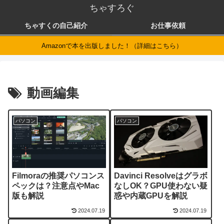
ちゃすろぐ
ちゃすくの自己紹介
お仕事依頼
Amazonで本を出版しました！（詳細はこちら）
動画編集
パソコン
パソコン
Filmoraの推奨パソコンス
Davinci Resolveはグラボ
ペックは？注意点やMac
なしOK？GPU使わない疑
版も解説
惑や内蔵GPUを解説
2024.07.19
2024.07.19