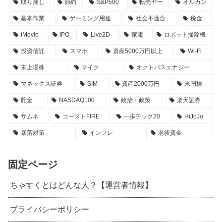
取り崩し
節約
S&P500
転売ヤー
オルカン
基本作業
ゲーミング用途
社会不適合
税金
iMovie
IPO
Live2D
家電
ロボット掃除機
投資信託
スマホ
資産5000万円以上
Wi-Fi
未上場株
マイク
オクトパスエナジー
マネックス証券
SIM
資産2000万円
米国株
貯金
NASDAQ100
政治・政策
楽天証券
サムネ
コーストFIRE
一歩テック20
HiJoJo
暴落対策
インフレ
老後資金
固定ページ
ちゃすくとはどんな人？【運営者情報】
プライバシーポリシー