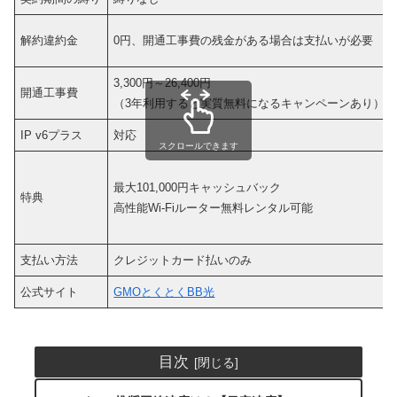
解約違約金
0円、開通工事費の残金がある場合は支払いが必要
3,300円～26,400円
開通工事費
（3年利用すると実質無料になるキャンペーンあり）
IP v6プラス
対応
スクロールできます
最大101,000円キャッシュバック
特典
高性能Wi-Fiルーター無料レンタル可能
支払い方法
クレジットカード払いのみ
公式サイト
GMOとくとくBB光
目次