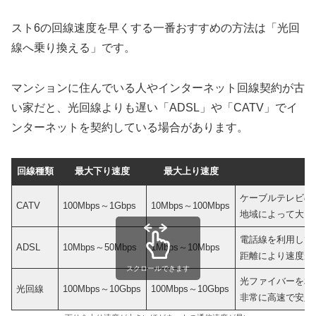
スト6の回線速度を早くする一番おすすめの方法は「光回
線へ乗り換える」です。
マンションに住んでいる人やインターネット回線契約が古
い家だと、光回線よりも遅い「ADSL」や「CATV」でイ
ンターネットを契約している場合があります。
回線種類
最大下り速度
最大上り速度
ケーブルテレビの
CATV
100Mbps～1Gbps
10Mbps～100Mbps
地域によって大き
電話線を利用して
ADSL
10Mbps～50Mbps
1Mbps～10Mbps
距離により速度が
スクロールできます
光ファイバーを利
光回線
100Mbps～10Gbps
100Mbps～10Gbps
非常に高速で安定