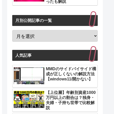
ったも解説
月別公開記事の一覧
人気記事
MMDのサイドバイサイド構
成が正しくないの解説方法
【windows11/開かない】
【上位層】年齢別資産1000
万円以上の割合は？独身・
夫婦・子持ち世帯で比較解
説