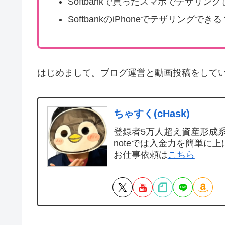
Softbankで買ったスマホでテザリン
SoftbankのiPhoneでテザリングできる
はじめまして。ブログ運営と動画投稿をして
ちゃすく(cHask)
登録者5万人超え資産形成系Y
noteでは入金力を簡単に上
お仕事依頼は
こちら