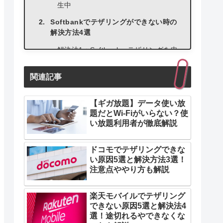
生中
Softbankでテザリングができない時の
解決方法4選
解決法1：Softbankへテザリングを申
し込む
関連記事
解決法2：データ通信量が大きいプラ
ンへ変更
【ギガ放題】データ使い放
解決法3：ポケットWi-FiやWiMAXを
題だとWi-Fiがいらない？使
活用
い放題利用者が徹底解説
解決法4：自宅では光回線を利用する
ドコモでテザリングできな
い原因5選と解決方法3選！
注意点ややり方も解説
楽天モバイルでテザリング
できない原因5選と解決法4
選！途切れるやできなくな