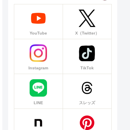
YouTube
X（Twitter）
Instagram
TikTok
LINE
スレッズ