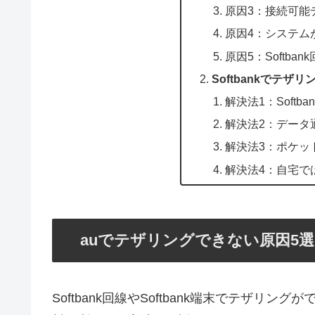
原因3：接続可能
原因4：システム
原因5：Softb
Softbankでテ
解決法1：Soft
解決法2：データ
解決法3：ポケットW
解決法4：自宅で
auでテザリングできない原因5選
Softbank回線やSoftbank端末でテザ