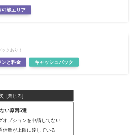
用可能エリア
ト
ュバックあり！
ランと料金
キャッシュバック
次
きない原因5選
グオプションを申請してない
通信量が上限に達している