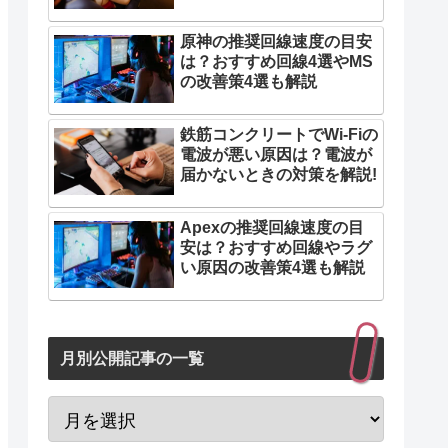
原神の推奨回線速度の目安
は？おすすめ回線4選やMS
の改善策4選も解説
鉄筋コンクリートでWi-Fiの
電波が悪い原因は？電波が
届かないときの対策を解説!
Apexの推奨回線速度の目
安は？おすすめ回線やラグ
い原因の改善策4選も解説
月別公開記事の一覧