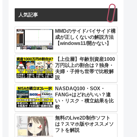
Softbank光
人気記事
0円、戸建て10Gbps：6,380円
戸建て1Gb
180円、マンション10Gbps：6,380円
マンション1
MMDのサイドバイサイド構
成が正しくないの解説方法
【windows11/開かない】
から選べる
縛りなし
【上位層】年齢別資産1000
万円以上の割合は？独身・
ンありでも最大16,500円まで
7,700円～
夫婦・子持ち世帯で比較解
説
開通工事
NASDAQ100・SOX・
FANG+はどれがいい？違
0円
戸建て契約
い・リスク・積立結果を比
れば2年利用で無料）
（契約期
較
無料のLive2D制作ソフト
対応
は？スマホ版やオススメソ
フトを解説
ッシュバック
最大40,