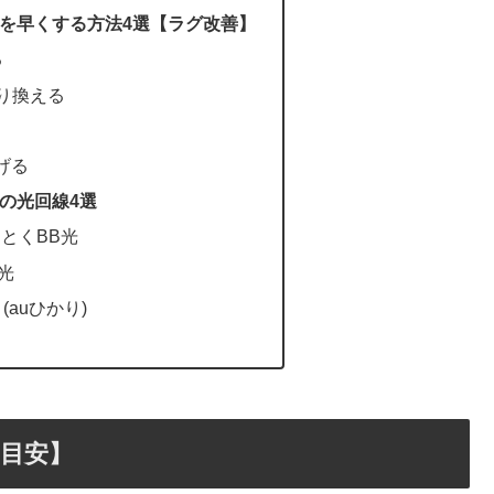
を早くする方法4選【ラグ改善】
る
乗り換える
げる
の光回線4選
くとくBB光
k光
 (auひかり)
目安】