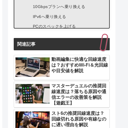
10Gbpsプランへ乗り換える
IPv6へ乗り換える
PCのスペックを上げる
ゲーム配信におすすめの光回線4選
関連記事
光回線1：GMOとくとくBB光
光回線2：SoftBank光
動画編集に快適な回線速度
は？おすすめWi-Fi＆光回線
光回線3：So-net 光 (auひかり)
や目安値を解説
光回線4：ドコモ光
マスターデュエルの推奨回
線速度は？落ちる原因や通
信エラーの改善策を解説
【遊戯王】
スト6の推奨回線速度は？
回線切れる原因や有線なの
に遅い理由を解説