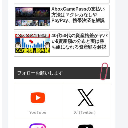
6か月間は月額料金980円
他社からの
XboxGamePassの支払い
方法は？クレカなしや
ank AirかポケットWi-Fiの無料レンタル可能
IP v6
PayPay、携帯決済を解説
ーは追加の割引あり
auユー
40代50代の資産格差がヤバ
い⁉︎資産額の分布と実は勝
たは口座振替
クレジッ
ち組になれる資産額を解説
So-net 
フォローお願いします
YouTube
X（Twitter）