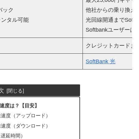
ュバック
他社からの乗り換えで
レンタル可能
光回線開通までSoftB
Softbankユーザ
クレジットカードま
SoftBank 光
次
速度は？【目安】
線速度（アップロード）
線速度（ダウンロード）
（遅延時間）