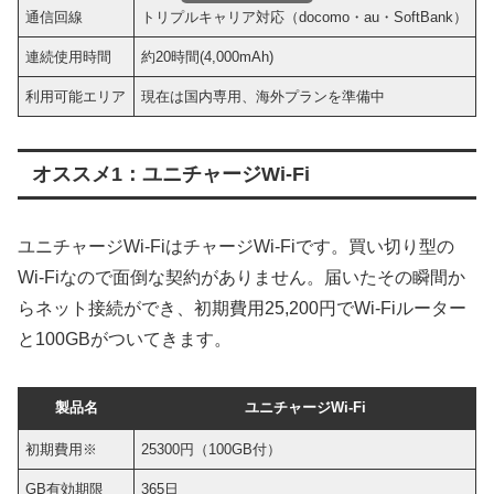
通信回線
トリプルキャリア対応（docomo・au・SoftBank）
連続使用時間
約20時間(4,000mAh)
約
利用可能エリア
現在は国内専用、海外プランを準備中
オススメ1：ユニチャージWi-Fi
ユニチャージWi-FiはチャージWi-Fiです。買い切り型の
Wi-Fiなので面倒な契約がありません。届いたその瞬間か
らネット接続ができ、初期費用25,200円でWi-Fiルーター
と100GBがついてきます。
製品名
ユニチャージWi-Fi
初期費用※
25300円（100GB付）
GB有効期限
365日