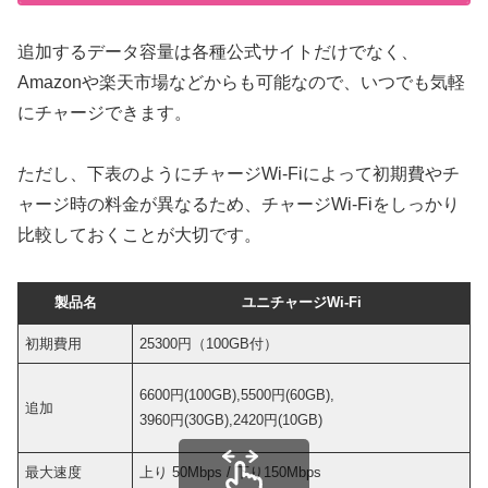
追加するデータ容量は各種公式サイトだけでなく、
Amazonや楽天市場などからも可能なので、いつでも気軽
にチャージできます。
ただし、下表のようにチャージWi-Fiによって初期費やチ
ャージ時の料金が異なるため、チャージWi-Fiをしっかり
比較しておくことが大切です。
製品名
ユニチャージWi-Fi
初期費用
25300円（100GB付）
2
6
6600円(100GB),5500円(60GB),
追加
3
3960円(30GB),2420円(10GB)
1
最大速度
上り 50Mbps / 下り150Mbps
上