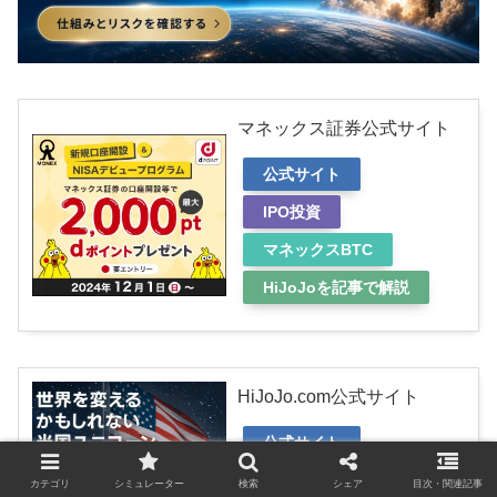
マネックス証券公式サイト
公式サイト
IPO投資
マネックスBTC
HiJoJoを記事で解説
HiJoJo.com公式サイト
公式サイト
HiJoJoを記事で解説
カテゴリ
シミュレーター
検索
シェア
目次・関連記事