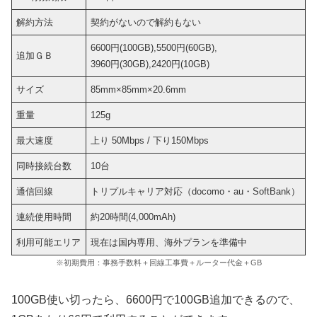
解約方法
契約がないので解約もない
6600円(100GB),5500円(60GB),
追加ＧＢ
3960円(30GB),2420円(10GB)
サイズ
85mm×85mm×20.6mm
重量
125g
最大速度
上り 50Mbps / 下り150Mbps
同時接続台数
10台
通信回線
トリプルキャリア対応（docomo・au・SoftBank）
連続使用時間
約20時間(4,000mAh)
利用可能エリア
現在は国内専用、海外プランを準備中
※初期費用：事務手数料＋回線工事費＋ルーター代金＋GB
100GB使い切ったら、6600円で100GB追加できるので、