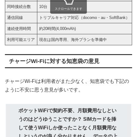
同時接続台数
10台
1
スクロールできます
通信回線
トリプルキャリア対応（docomo・au・SoftBank）
連続使用時間
約20時間(4,000mAh)
約
利用可能エリア
現在は国内専用、海外プランを準備中
チャージWi-Fiに対する知恵袋の意見
チャージWi-Fiは利用者がまた少なく、知恵袋でも下記の
ように不安に思う意見が多いです。
ポケットWiFiで契約不要、月額費用なしとい
うのはどうゆうことですか？ SIMカードを挿
して使うWiFiしか使ったことなく月額費用な
しというのが良く分かりません。 データの上