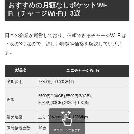
おすすめの月額なしポケットWi-
Fi（チャージWi-Fi）3選
日本の企業が運営しており、信頼できるチャージWi-Fiは
下表の3つなので、詳しい特徴や価格を解説していきま
す。
製品名
ユニチャージWi-Fi
初期費用
25300円（100GB付）
2
6
6600円(100GB),5500円(60GB),
追加
3
3960円(30GB),2420円(10GB)
1
最大速度
上り 50Mbps / 下り150Mbps
上
同時接続台数
10台
1
スクロールできます