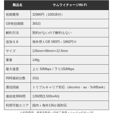
製品名
サムライチャージWi-Fi
初期費用
32980円（100GB付）
GB有効期限
365日
解約方法
契約がないので解約もない
追加ＧＢ
海外用１GB 580円～1860円※
サイズ
126mm×66mm×12.6mm
重量
148g
最大速度
上り 50Mbps / 下り150Mbps
同時接続台数
10台
通信回線
トリプルキャリア対応（docomo・au・SoftBank）
連続使用時間
12時間(3,500mAh)
利用可能エリア
国内＋海外136か国対応
※初期費用：事務手数料＋回線工事費＋ルーター代金＋GB