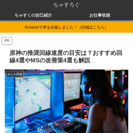
ちゃすろぐ
ちゃすくの自己紹介
お仕事依頼
Amazonで本を出版しました！（詳細はこちら）
PR
原神の推奨回線速度の目安は？おすすめ回
線4選やMSの改善策4選も解説
ネット関連