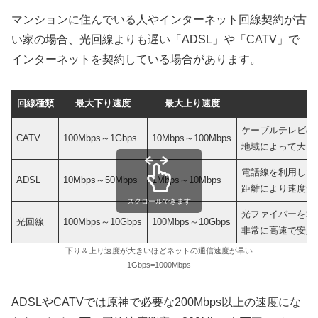
マンションに住んでいる人やインターネット回線契約が古
い家の場合、光回線よりも遅い「ADSL」や「CATV」で
インターネットを契約している場合があります。
回線種類
最大下り速度
最大上り速度
ケーブルテレビの
CATV
100Mbps～1Gbps
10Mbps～100Mbps
地域によって大き
電話線を利用して
ADSL
10Mbps～50Mbps
1Mbps～10Mbps
距離により速度が
スクロールできます
光ファイバーを利
光回線
100Mbps～10Gbps
100Mbps～10Gbps
非常に高速で安定
下り＆上り速度が大きいほどネットの通信速度が早い
1Gbps=1000Mbps
ADSLやCATVでは原神で必要な200Mbps以上の速度にな