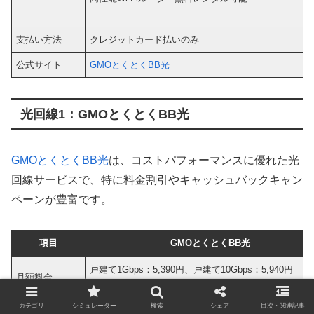
支払い方法
クレジットカード払いのみ
公式サイト
GMOとくとくBB光
光回線1：GMOとくとくBB光
GMOとくとくBB光
は、コストパフォーマンスに優れた光
回線サービスで、特に料金割引やキャッシュバックキャン
ペーンが豊富です。
項目
GMOとくとくBB光
戸建て1Gbps：5,390円、戸建て10Gbps：5,940円
月額料金
マンション1Gbps：4,290円、マンション10Gbps：5,9
カテゴリ
シミュレーター
検索
シェア
目次・関連記事
契約期間の縛り
縛りなし