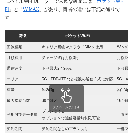
モバイルWi-Fiルーターで人気な製品には「
ポケットWi-
Fi
」と「
WiMAX
」があり、両者の違いは下記の通りで
す。
特徴
ポケットWi-Fi
回線種類
キャリア回線やクラウドSIMを使用
WiMA
月額費用
チャージ式は月額0円～
月額348
通信速度
下り最大2.4Gbps
下り最大3
エリア
5G、FDD-LTEなど複数の通信方式に対応
5G、au 
重量
約240g
約174g
最大接続台数
30台ほど
16台ほど
スクロールできます
プランによる
利用可能データ量
月間デー
オプションで通信容量無制限可能
契約期間
契約期間なしのプランあり
一部プラ