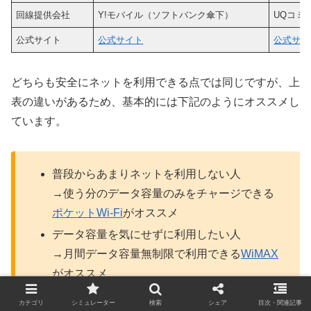
回線提供会社
Y!モバイル（ソフトバンク傘下）
UQコミ
公式サイト
公式サイト
公式サイ
どちらも安全にネットを利用できる点では同じですが、上
表の違いがあるため、基本的には下記のようにオススメし
ています。
普段からあまりネットを利用しない人
→使う分のデータ容量のみをチャージできる
ポケットWi-Fi
がオススメ
データ容量を気にせずに利用したい人
→月間データ容量無制限で利用できる
WiMAX
がオススメ
カテゴリ
シミュレーター
検索
シェア
目次・関連記事