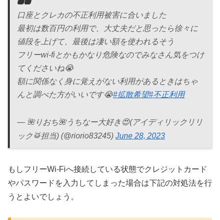
口座とクレカの不正利用被害に合いました
最初は数百円の利用で、大丈夫だと思ったら徐々に
値段を上げて、最後は凄い額を使われるそう
フリーwi-fiとかもかなり危険なのでみなさん気をつけ
てくださいね😭
額に関係なく身に覚えがない利用があるときはちゃ
んと調べた方がいいです😭
#拡散希望
#不正利用
— 🌺りおち🌺うちなー大好き😍(アイディリックリリ
ック🥁担当) (@riorio83245)
June 28, 2023
もしフリーWi-Fiへ接続している状態でクレジットカード
やパスワードを入力してしまった場合は下記の対処法を行
うとよいでしょう。