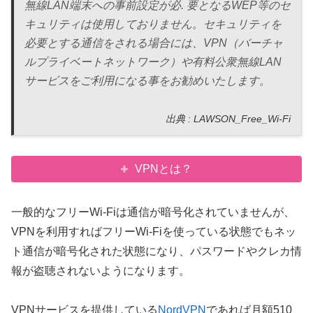
無線LAN端末への事前設定
が必. 要と
なる
WEP等のセ
キュリティは使用しておりません。セキュリティを
必要とする通信をされる場合には、VPN（バーチャ
ルプライベートネットワーク）や有料公衆無線LAN
サービスをご利用になる事をお勧めいたします。
出典 : LAWSON_Free_Wi-Fi
VPNとは？
一般的なフリーWi-Fiは通信が暗号化されていませんが、
VPNを利用すればフリーWi-Fiを使っている状態でもネッ
ト通信が暗号化された状態になり、パスワードやクレカ情
報が盗聴されないようになります。
VPNサービスを提供している
NordVPN
であれば月額510