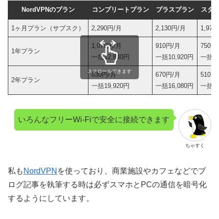
NordVPNのプラン
コンプリートプラン
プラスプラン
スタ
1ヶ月プラン（サブスク）
2,290円/月
2,130円/月
1,97
1,070円/月
910円/月
750円
1年プラン
一括12,840円
一括10,920円
一括9,
スクロールできます
830円/月
670円/月
510円
2年プラン
一括19,920円
一括16,080円
一括12
いろんなフリーWi-Fiで安全に接続できます
ちゃすく
私も
NordVPN
を使っており、商業施設やカフェなどでブ
ログ記事を執筆する時は必ずスマホとPCの通信を暗号化
するようにしています。