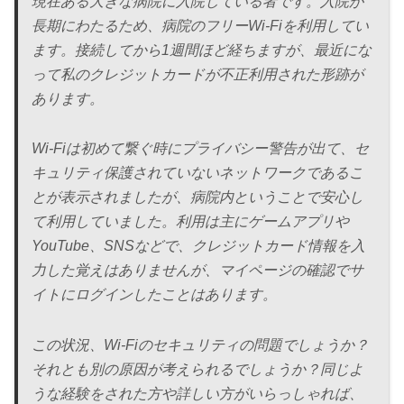
現在ある大きな病院に入院している者です。入院が
長期にわたるため、病院のフリーWi-Fiを利用してい
ます。接続してから1週間ほど経ちますが、最近にな
って私のクレジットカードが不正利用された形跡が
あります。
Wi-Fiは初めて繋ぐ時にプライバシー警告が出て、セ
キュリティ保護されていないネットワークであるこ
とが表示されましたが、病院内ということで安心し
て利用していました。利用は主にゲームアプリや
YouTube、SNSなどで、クレジットカード情報を入
力した覚えはありませんが、マイページの確認でサ
イトにログインしたことはあります。
この状況、Wi-Fiのセキュリティの問題でしょうか？
それとも別の原因が考えられるでしょうか？同じよ
うな経験をされた方や詳しい方がいらっしゃれば、