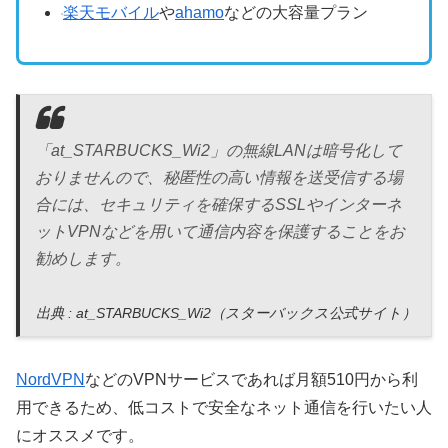
楽天モバイル
や
ahamo
などの大容量プラン
「at_STARBUCKS_Wi2」の無線LANは暗号化して
おりませんので、秘匿性の高い情報を送受信する場
合には、セキュリティを確保するSSLやインターネ
ットVPNなどを用いて通信内容を保護することをお
勧めします。
出典 : at_STARBUCKS_Wi2（スターバックス公式サイト）
NordVPN
などのVPNサービスであれば月額510円から利
用できるため、低コストで安全なネット通信を行いたい人
にオススメです。