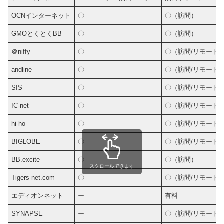
OCNインターネット
〇
〇（訪問）
GMOとくとくBB
〇
〇（訪問）
＠niffy
〇
〇（訪問/リモート
andline
〇
〇（訪問/リモート
SIS
〇
〇（訪問/リモート
IC-net
〇
〇（訪問/リモート
hi-ho
〇
〇（訪問/リモート
BIGLOBE
〇
〇（訪問/リモート
BB.excite
〇
〇（訪問）
スクロールできます
Tigers-net.com
〇
〇（訪問/リモート
エディオンネット
ー
有料
SYNAPSE
ー
〇（訪問/リモート