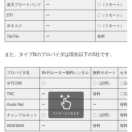
楽天ブロードバンド
ー
〇（リモート）
DTI
ー
〇（リモート）
＠ネスク
ー
〇（リモート）
TikiTiki
ー
有料
また、タイプBのプロバイダは現在以下の5社です。
プロバイダ名
Wi-Fiルーター無料レンタル
無料サポート
セキュ
＠TCOM
〇
〇（訪問）
〇12
TNC
ー
有料
〇12
Asahi Net
ー
ー
有料
スクロールできます
チャンプルネット
〇
〇（訪問）
有料
WAKWAK
ー
有料
有料