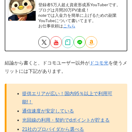
登録者5万人超え資産形成系YouTuberです。
ブログは月間20万PV達成！
noteでは入金力を簡単に上げるための副業
YouTubeについて書いてます。
お仕事依頼は
こちら
結論から書くと、ドコモユーザー以外が
ドコモ光
を使うメ
リットには下記があります。
提供エリアが広い！国内95％以上で利用可
能!！
通信速度が安定している
光回線の利用・契約でdポイントが貯まる
21社のプロバイダから選べる