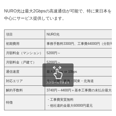
NURO光は最大2Gbpsの高速通信が可能で、特に東日本を
中心にサービス提供しています。
項目
NURO光
初期費用
事務手数料3300円、工事費44000円（分割可
月額料金（マンション）
5200円～
月額料金（戸建て）
5200円～
通信速度
最大2Gbps or 10bps
対応エリア
主に近畿・東海・関東・北海道
スクロールできます
解約手数料
3740円～4400円＋基本工事費の未払分最大44
・工事費実質無料
特徴
・他社違約金最大60000円還元