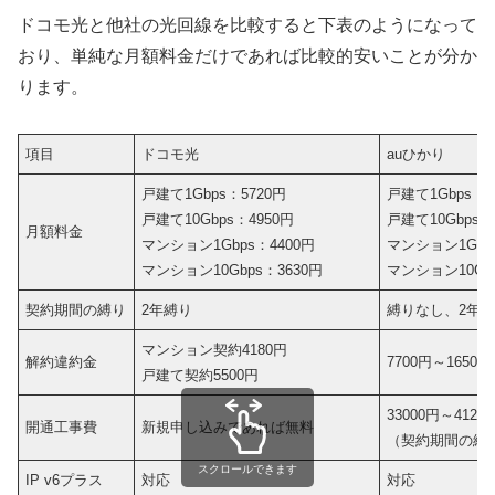
ドコモ光と他社の光回線を比較すると下表のようになって
おり、単純な月額料金だけであれば比較的安いことが分か
ります。
項目
ドコモ光
auひかり
戸建て1Gbps：5720円
戸建て1Gbps：5
戸建て10Gbps：4950円
戸建て10Gbps：
月額料金
マンション1Gbps：4400円
マンション1Gbp
マンション10Gbps：3630円
マンション10Gbp
契約期間の縛り
2年縛り
縛りなし、2年、
マンション契約4180円
解約違約金
7700円～165
戸建て契約5500円
33000円～4125
開通工事費
新規申し込みであれば無料
（契約期間の縛
スクロールできます
IP v6プラス
対応
対応