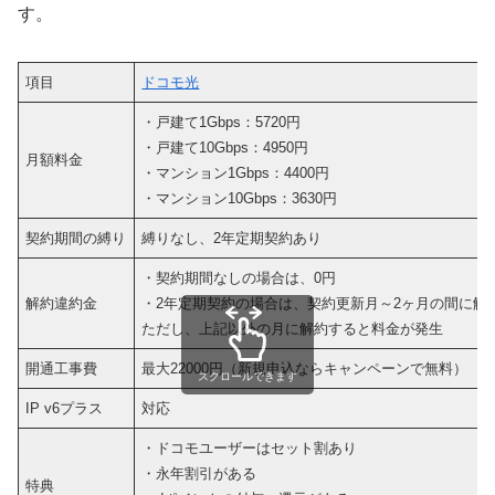
す。
項目
ドコモ光
・戸建て1Gbps：5720円
・戸建て10Gbps：4950円
月額料金
・マンション1Gbps：4400円
・マンション10Gbps：3630円
契約期間の縛り
縛りなし、2年定期契約あり
・契約期間なしの場合は、0円
解約違約金
・2年定期契約の場合は、契約更新月～2ヶ月の間に解
ただし、上記以外の月に解約すると料金が発生
開通工事費
最大22000円（新規申込ならキャンペーンで無料）
スクロールできます
IP v6プラス
対応
・ドコモユーザーはセット割あり
・永年割引がある
特典