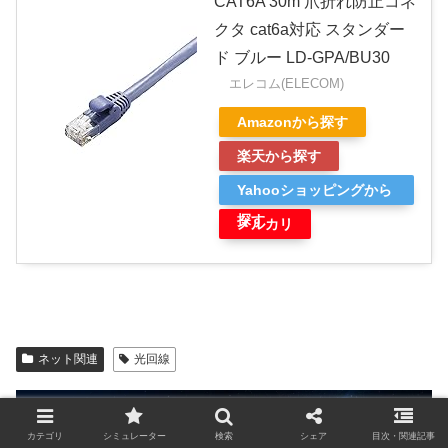
CAT6A 30m 爪折れ防止コネ
クタ cat6a対応 スタンダー
ド ブルー LD-GPA/BU30
エレコム(ELECOM)
Amazonから探す
楽天から探す
Yahooショッピングから
探す
メルカリ
ネット関連
光回線
カテゴリ
シミュレーター
検索
シェア
目次・関連記事