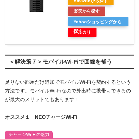
Amazonから探す
楽天から探す
Yahooショッピングから
探す
メルカリ
＜解決策７＞モバイルWi-Fiで回線を補う
足りない部屋だけ追加でモバイルWi-Fiを契約するという
方法です。モバイルWi-Fiなので外出時に携帯もできるの
が最大のメリットでもあります！
オススメ１ NEOチャージWi-Fi
チャージWi-Fiの魅力