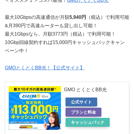
＜オススメ１＞コスパ最強！
GMOとくとくBB光
最大10Gbpsの高速通信が月額
5,940円
（税込）で利用可能
&月390円で高速ルーターも貸し出し可能！
最大1Gbpsなら、月額3773円（税込）で利用可能！
10Gbp回線契約すれば15,000円キャッシュバックキャン
ペーン中！
GMOとくとくBB光！【公式サイト】
GMO とくとくBB光
公式サイト
プランと料金
キャッシュバック