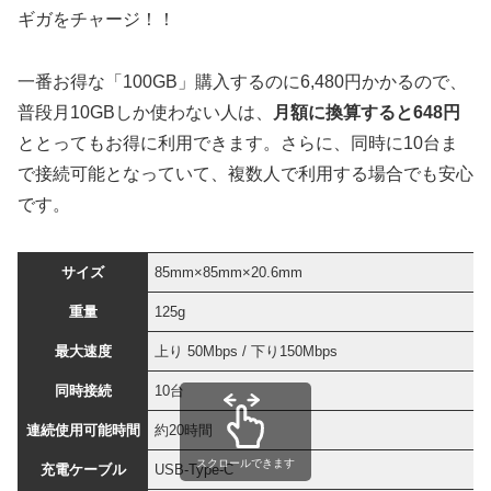
ギガをチャージ！！
一番お得な「100GB」購入するのに6,480円かかるので、
普段月10GBしか使わない人は、
月額に換算すると648円
ととってもお得に利用できます。さらに、同時に10台ま
で接続可能となっていて、複数人で利用する場合でも安心
です。
サイズ
85mm×85mm×20.6mm
重量
125g
最大速度
上り 50Mbps / 下り150Mbps
同時接続
10台
連続使用可能時間
約20時間
スクロールできます
充電ケーブル
USB-Type-C