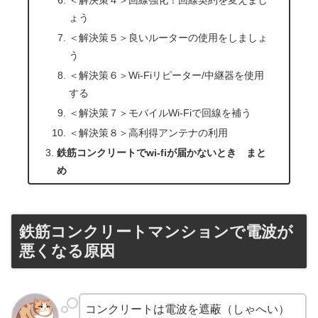
＜解決策４＞回線強化！回線契約を変えまし
ょう
＜解決策５＞良いルーターの使用をしましょ
う
＜解決策６＞Wi-Fiリピーター/中継器を使用
する
＜解決策７＞モバイルWi-Fiで回線を補う
＜解決策８＞高利得アンテナの利用
鉄筋コンクリートでwi‐fiが届かないとき まと
め
鉄筋コンクリートマンションで電波が
悪くなる原因
コンクリートは電波を遮蔽（しゃへい）