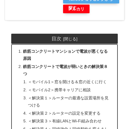
探す
メルカリ
目次
鉄筋コンクリートマンションで電波が悪くなる
原因
鉄筋コンクリートで電波が弱いときの解決策８
つ
＜モバイル1＞窓を開ける＆窓の近くに行く
＜モバイル2＞携帯キャリアに相談
＜解決策１＞ルーターの最適な設置場所を見
つける
＜解決策２＞ルーターの設定を変更する
＜解決策３＞有線LANとWi-Fi組み合わせ